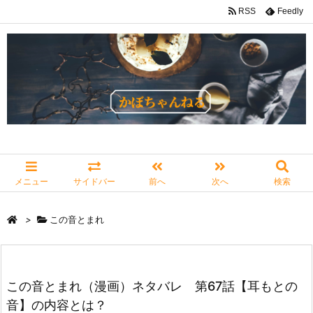
RSS
Feedly
メニュー
サイドバー
前へ
次へ
検索
>
この音とまれ
この音とまれ（漫画）ネタバレ 第67話【耳もとの
音】の内容とは？