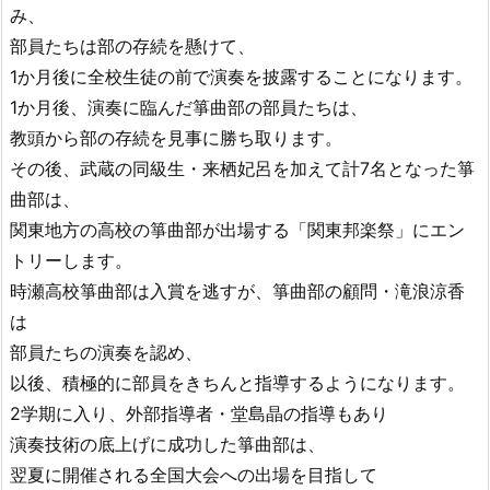
め
み、
部員たちは部の存続を懸けて、
1か月後に全校生徒の前で演奏を披露することになります。
1か月後、演奏に臨んだ箏曲部の部員たちは、
教頭から部の存続を見事に勝ち取ります。
その後、武蔵の同級生・来栖妃呂を加えて計7名となった箏
曲部は、
関東地方の高校の箏曲部が出場する「関東邦楽祭」にエン
トリーします。
時瀬高校箏曲部は入賞を逃すが、箏曲部の顧問・滝浪涼香
は
部員たちの演奏を認め、
以後、積極的に部員をきちんと指導するようになります。
2学期に入り、外部指導者・堂島晶の指導もあり
演奏技術の底上げに成功した箏曲部は、
翌夏に開催される全国大会への出場を目指して