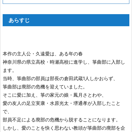
あ
ら
あらすじ
す
じ
2.
第
6
本作の主人公・久遠愛は、ある年の春
7
神奈川県の県立高校・時瀬高校に進学し、箏曲部に入部し
話
ます。
【耳
当時、箏曲部の部員は部長の倉田武蔵1人しかおらず、
も
箏曲部は廃部の危機を迎えていました。
と
そこに愛に加え、箏の家元の娘・鳳月さとわや、
の
愛の友人の足立実康・水原光太・堺通孝が入部したこと
音】
3.
で、
ま
部員不足による廃部の危機から脱することになります。
と
しかし、愛のことを快く思わない教頭が箏曲部の廃部を企