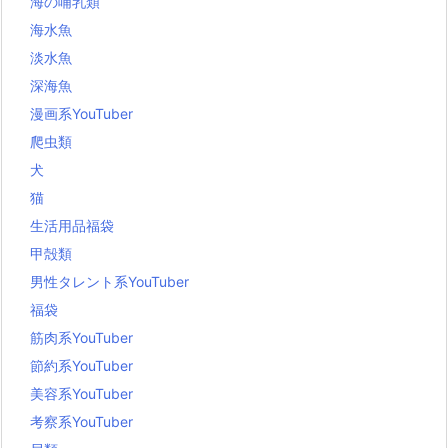
海の哺乳類
海水魚
淡水魚
深海魚
漫画系YouTuber
爬虫類
犬
猫
生活用品福袋
甲殻類
男性タレント系YouTuber
福袋
筋肉系YouTuber
節約系YouTuber
美容系YouTuber
考察系YouTuber