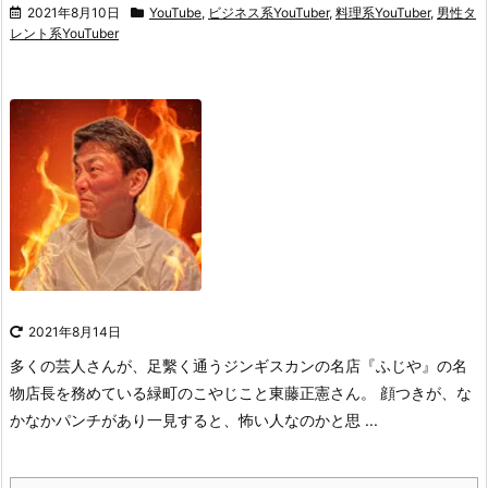
2021年8月10日
YouTube
,
ビジネス系YouTuber
,
料理系YouTuber
,
男性タ
レント系YouTuber
2021年8月14日
多くの芸人さんが、足繫く通うジンギスカンの名店『ふじや』の
名
物店長を務めている緑町のこやじこと東藤正憲さん。
顔つきが、な
かなかパンチがあり
一見すると、怖い人なのかと思 ...