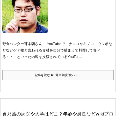
野食ハンター茸本朗さん。
YouTubeで、ナマコやキノコ、ウツボな
どなど
ゲテ物と言われる食材を自分で捕まえて料理して食べ
る・・・と
いった内容を投稿されているYouTu ...
記事を読む
茸本朗(野食ハン ...
蒼乃茜の病院や大学はどこ？年齢や身長などwikiプロ