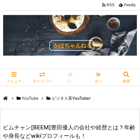
RSS
Feedly
メニュー
サイドバー
前へ
次へ
検索
>
YouTube
>
ビジネス系YouTuber
ビムチャン[BEEM]豊田優人の会社や経歴とは？年齢
や身長などwikiプロフィールも！