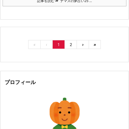
記事を読む
ナマズの夢占い25 ...
«
‹
1
2
›
»
プロフィール