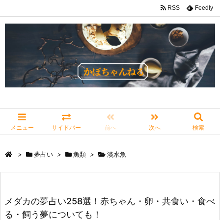
RSS
Feedly
メニュー
サイドバー
前へ
次へ
検索
>
夢占い
>
魚類
>
淡水魚
メダカの夢占い258選！赤ちゃん・卵・共食い・食べ
る・飼う夢についても！