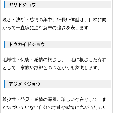
な
ヤリドジョウ
ド
ジ
鋭さ・決断・感情の集中。細長い体型は、目標に向
ョ
かって一直線に進む意志の強さを表します。
ウ
2.
トウカイドジョウ
ド
ジ
地域性・伝統・感情の根ざし。土地に根ざした存在
ョ
として、家族や故郷とのつながりを象徴します。
ウ
の
アジメドジョウ
種
類
希少性・発見・感情の深層。珍しい存在として、ま
に
だ気づいていない自分の才能や感情に光が当たるサ
よ