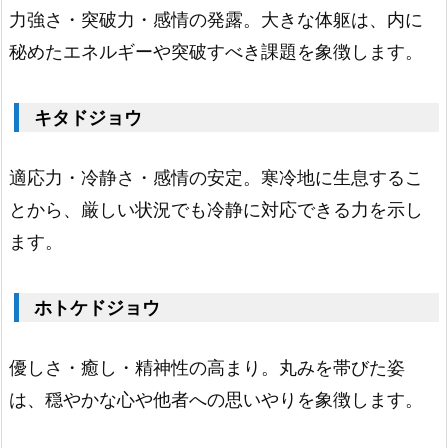
1.
力強さ・突破力・感情の発露。大きな体躯は、内に
1
秘めたエネルギーや突破すべき課題を象徴します。
7.
虹
キタドジョウ
色
の
適応力・冷静さ・感情の安定。寒冷地に生息するこ
ド
とから、厳しい状況でも冷静に対応できる力を示し
ジ
ます。
ョ
ウ
ホトケドジョウ
1.
1
8.
優しさ・癒し・精神性の高まり。丸みを帯びた姿
透
は、穏やかな心や他者への思いやりを象徴します。
明