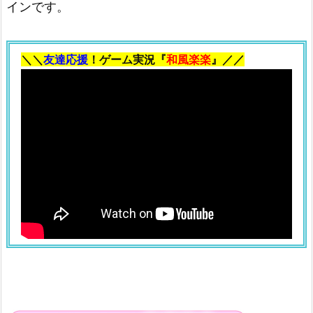
インです。
る
夢
＼＼
友達応援
！ゲーム実況『
和風楽楽
』／／
占
い
2.
1.
ド
ジ
ョ
ウ
2.
2.
ス
ジ
シ