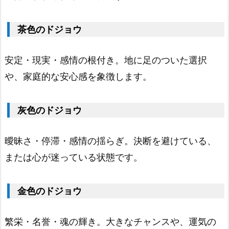
ジ
ョ
茶色のドジョウ
ウ
1.
安定・現実・感情の根付き。地に足のついた選択
3.
茶
や、家庭的な安心感を象徴します。
色
の
灰色のドジョウ
ド
ジ
曖昧さ・停滞・感情の揺らぎ。決断を避けている、
ョ
または心が迷っている状態です。
ウ
1.
金色のドジョウ
4.
灰
繁栄・名誉・魂の輝き。大きなチャンスや、運気の