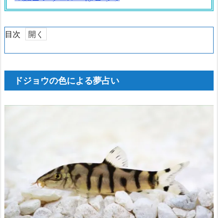
目次
1.
ド
ジ
ドジョウの色による夢占い
ョ
ウ
の
色
に
よ
る
夢
占