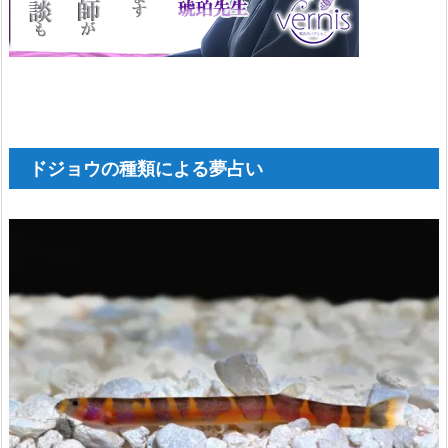
黄
色
の
ド
ジ
ドジョウの種類による夢占い
ョ
ウ
1.
1
4.
蛍
光
色
の
ド