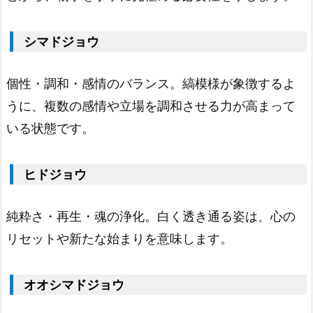
ジ
ョ
シマドジョウ
ウ
1.
個性・調和・感情のバランス。縞模様が象徴するよ
1
6.
うに、複数の感情や立場を調和させる力が高まって
斑
いる状態です。
点
模
ヒドジョウ
様
の
純粋さ・再生・魂の浄化。白く透き通る姿は、心の
ド
リセットや新たな始まりを意味します。
ジ
ョ
オオシマドジョウ
ウ