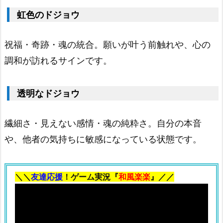
ド
虹色のドジョウ
ジ
ョ
祝福・奇跡・魂の統合。願いが叶う前触れや、心の
ウ
調和が訪れるサインです。
1.
1
1.
透明なドジョウ
オ
レ
繊細さ・見えない感情・魂の純粋さ。自分の本音
ン
や、他者の気持ちに敏感になっている状態です。
ジ
色
＼＼
友達応援
！ゲーム実況『
和風楽楽
』／／
の
ド
ジ