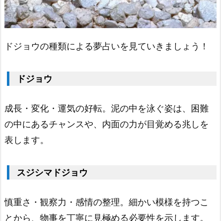
ジ
ョ
ウ
ドジョウの種類による夢占いを見ていきましょう！
1.
1
ドジョウ
5.
マ
成長・変化・運気の好転。泥の中を泳ぐ姿は、困難
ル
の中にあるチャンスや、内面の力が目覚める兆しを
チ
表します。
カ
ラ
スジシマドジョウ
ー
の
慎重さ・観察力・感情の整理。細かい模様を持つこ
ド
とから、物事を丁寧に見極める必要性を示します。