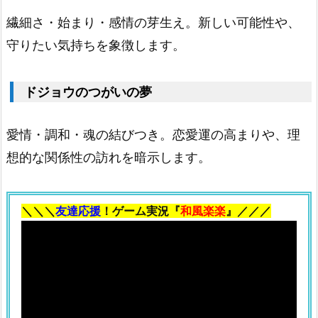
カ
繊細さ・始まり・感情の芽生え。新しい可能性や、
イ
守りたい気持ちを象徴します。
ド
ジ
ドジョウのつがいの夢
ョ
ウ
愛情・調和・魂の結びつき。恋愛運の高まりや、理
2.
想的な関係性の訪れを暗示します。
1
0.
ア
＼＼＼
友達応援
！ゲーム実況『
和風楽楽
』／／／
ジ
メ
ド
ジ