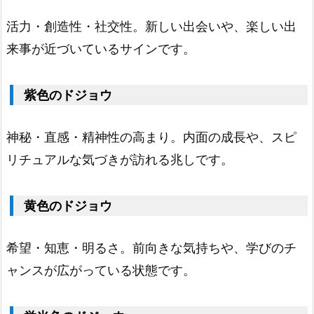
ジ
活力・創造性・社交性。新しい出会いや、楽しい出
ョ
来事が近づいているサインです。
ウ
1.
紫色のドジョウ
8.
青
神秘・直感・精神性の高まり。内面の成長や、スピ
色
リチュアルな気づきが訪れる兆しです。
の
ド
黄色のドジョウ
ジ
ョ
希望・知恵・明るさ。前向きな気持ちや、学びのチ
ウ
ャンスが広がっている状態です。
1.
9.
緑