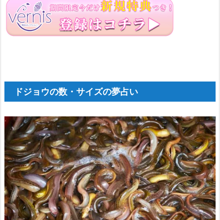
マ
ド
ジ
ョ
ウ
ドジョウの数・サイズの夢占い
2.
3.
シ
マ
ド
ジ
ョ
ウ
2.