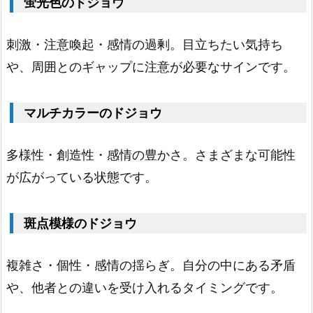
蛍光色のドジョウ
色
の
刺激・注意喚起・感情の過剰。目立ちたい気持ち
ド
や、周囲とのギャップに注意が必要なサインです。
ジ
ョ
マルチカラーのドジョウ
ウ
多様性・創造性・感情の豊かさ。さまざまな可能性
1.
1
が広がっている状態です。
0.
ピ
斑点模様のドジョウ
ン
ク
複雑さ・個性・感情の揺らぎ。自分の中にある矛盾
色
や、他者との違いを受け入れるタイミングです。
の