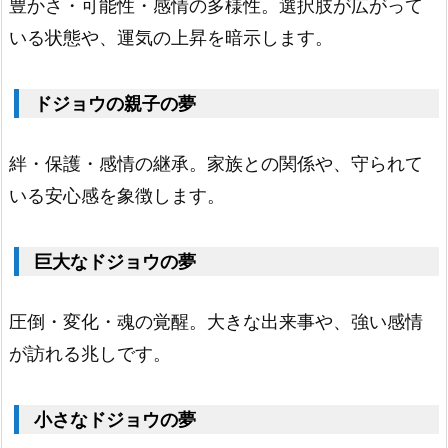
豊かさ・可能性・感情の多様性。選択肢が広がって
ジ
いる状態や、運気の上昇を暗示します。
ョ
ウ
ドジョウの親子の夢
2.
8.
絆・保護・感情の継承。家族との関係や、守られて
ヤ
いる安心感を象徴します。
リ
ド
巨大なドジョウの夢
ジ
ョ
圧倒・変化・魂の覚醒。大きな出来事や、強い感情
ウ
が訪れる兆しです。
2.
9.
ト
小さなドジョウの夢
ウ