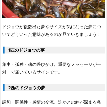
4.
ヒ
ド
ジ
ドジョウが複数出た夢やサイズが気になった夢につ
ョ
いてどういった意味があるのか見ていきましょう！
ウ
2.
1匹のドジョウの夢
5.
オ
集中・孤独・魂の呼びかけ。重要なメッセージが一
オ
対一で届いているサインです。
シ
マ
2匹のドジョウの夢
ド
ジ
調和・関係性・感情の交流。誰かとの絆が深まる兆
ョ