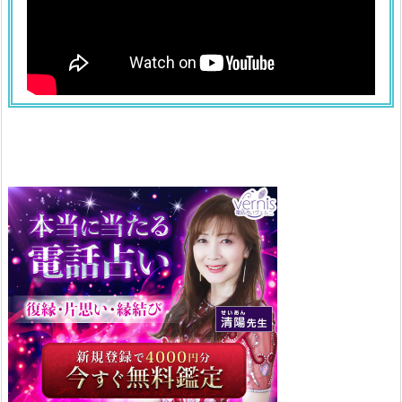
ョ
ウ
3.
ド
ジ
ョ
ウ
の
数・
サ
イ
ズ
の
夢