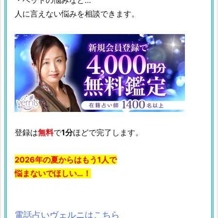
人に言えない悩みを相談できます。
登録は
無料
で
1分
ほどで完了します。
2026年の夏からはもう1人で
悩まないでほしい…！
電話占いヴェルニはこちら