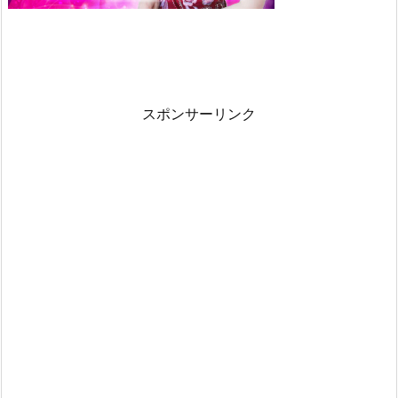
占
い
3.
1.
1
スポンサーリンク
匹
の
ド
ジ
ョ
ウ
の
夢
3.
2.