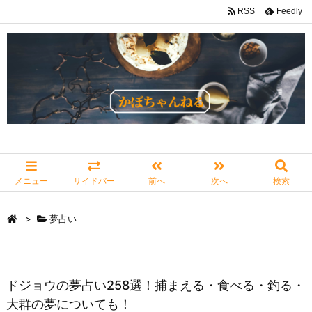
RSS
Feedly
メニュー
サイドバー
前へ
次へ
検索
>
夢占い
ドジョウの夢占い258選！捕まえる・食べる・釣る・
大群の夢についても！