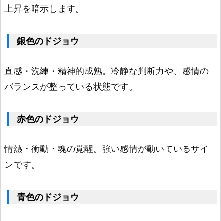
色
上昇を暗示します。
の
ド
銀色のドジョウ
ジ
ョ
直感・洗練・精神的成熟。冷静な判断力や、感情の
ウ
バランスが整っている状態です。
1.
5.
赤色のドジョウ
金
色
情熱・衝動・魂の覚醒。強い感情が動いているサイ
の
ンです。
ド
ジ
青色のドジョウ
ョ
ウ