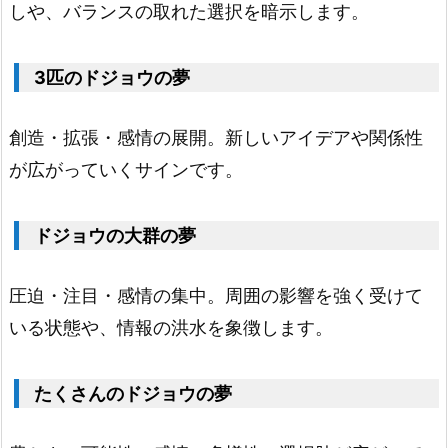
しや、バランスの取れた選択を暗示します。
ウ
2.
6.
3匹のドジョウの夢
キ
タ
創造・拡張・感情の展開。新しいアイデアや関係性
ド
が広がっていくサインです。
ジ
ョ
ドジョウの大群の夢
ウ
2.
圧迫・注目・感情の集中。周囲の影響を強く受けて
7.
いる状態や、情報の洪水を象徴します。
ホ
ト
たくさんのドジョウの夢
ケ
ド