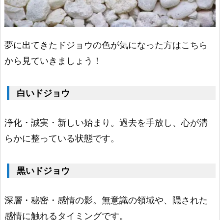
い
1.
1.
夢に出てきたドジョウの色が気になった方はこちら
白
から見ていきましょう！
い
ド
白いドジョウ
ジ
ョ
浄化・誠実・新しい始まり。過去を手放し、心が清
ウ
らかに整っている状態です。
1.
2.
黒いドジョウ
黒
い
深層・秘密・感情の影。無意識の領域や、隠された
ド
感情に触れるタイミングです。