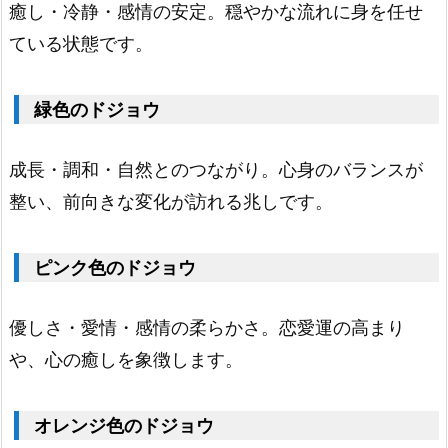
癒し・冷静・感情の安定。穏やかな流れに身を任せ
1.
ている状態です。
6.
銀
色
緑色のドジョウ
の
ド
成長・調和・自然とのつながり。心身のバランスが
ジ
整い、前向きな変化が訪れる兆しです。
ョ
ウ
ピンク色のドジョウ
1.
7.
優しさ・愛情・感情の柔らかさ。恋愛運の高まり
赤
や、心の癒しを象徴します。
色
の
オレンジ色のドジョウ
ド