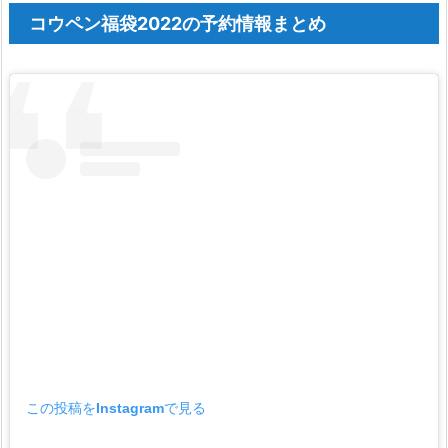
ウ
コウペン福袋2022の予約情報まとめ
ペ
ン
福
袋
2
0
2
2
の
予
約
情
報
ま
と
め
この投稿をInstagramで見る
1.