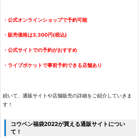
買
え
る
・公式オンラインショップで予約可能
お
店
・販売価格は3,300円(税込)
（店
・公式サイトでの予約がおすすめ
舗）
は
・ライブポケットで事前予約できる店舗あり
ど
こ？
3.
コ
続いて、通販サイトや店舗販売の詳細をご紹介していきま
ウ
す！
ペ
ン
福
コウペン福袋2022が買える通販サイトについ
袋
て！
2