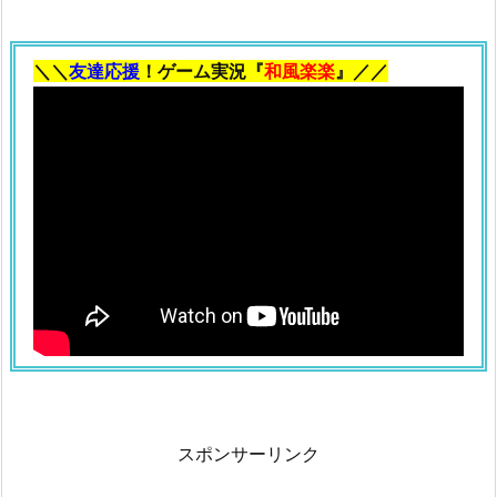
ペ
ン
＼＼
友達応援
！ゲーム実況『
和風楽楽
』／／
福
袋
の
中
身
3.
2.
【2
0
2
0】
コ
ウ
ペ
スポンサーリンク
ン
福