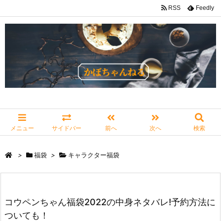
RSS
Feedly
メニュー
サイドバー
前へ
次へ
検索
>
福袋
>
キャラクター福袋
コウペンちゃん福袋2022の中身ネタバレ!予約方法に
ついても！