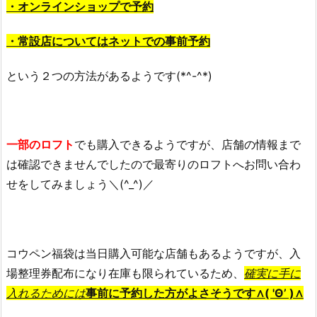
・オンラインショップで予約
イ
ト
・常設店についてはネットでの事前予約
に
つ
という２つの方法があるようです(*^-^*)
い
て！
2.
コ
一部のロフト
でも購入できるようですが、店舗の情報まで
ウ
は確認できませんでしたので最寄りのロフトへお問い合わ
ペ
ン
せをしてみましょう＼(^_^)／
福
袋
2
コウペン福袋は当日購入可能な店舗もあるようですが、入
0
2
場整理券配布になり在庫も限られているため、
確実に手に
2
入れるためには
事前に予約した方がよさそうです∧( 'Θ’ )∧
が