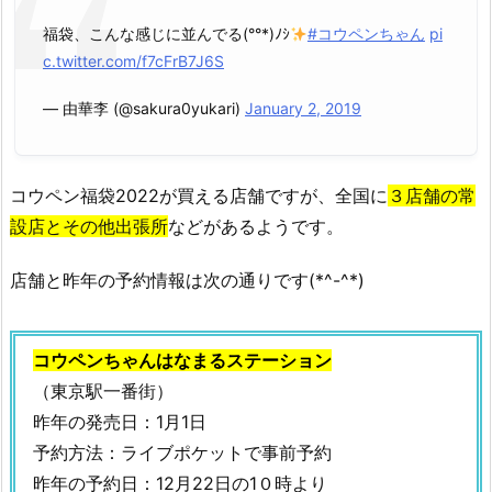
ン
福袋、こんな感じに並んでる(°°*)ﾉｼ
#コウペンちゃん
pi
の
c.twitter.com/f7cFrB7J6S
福
袋
— 由華李 (@sakura0yukari)
January 2, 2019
2
0
2
コウペン福袋2022が買える店舗ですが、全国に
３店舗の常
2
設店とその他出張所
などがあるようです。
の
値
店舗と昨年の予約情報は次の通りです(*^-^*)
段
は
い
コウペンちゃんはなまるステーション
く
（東京駅一番街）
ら？
昨年の発売日：1月1日
ど
予約方法：ライブポケットで事前予約
れ
昨年の予約日：12月22日の1０時より
く