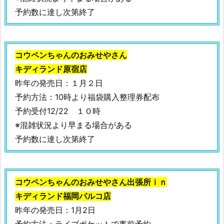
ま
予約数に達し次第終了
と
め
5.
1.
コウペンちゃんのおみせやさん
福
キディランド原宿店
袋
昨年の発売日：１月２日
関
予約方法：10時より福袋購入整理券配布
連
予約受付12/22 １０時
記
※混雑状況より早まる場合がある
事
予約数に達し次第終了
ま
と
め
コウペンちゃんのおみせやさん出張所ｉｎ
キディランド福岡パルコ店
昨年の発売日：1月2日
予約方法：ライブポケットで事前予約