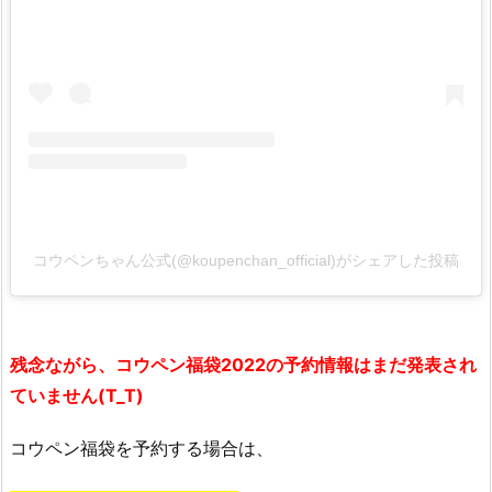
1.
コ
ウ
ペ
ン
福
袋
2
0
2
コウペンちゃん公式(@koupenchan_official)がシェアした投稿
2
が
買
残念ながら、コウペン福袋2022の
予約情報はまだ発表され
え
る
ていません(T_T)
通
販
コウペン福袋を予約する場合は、
サ