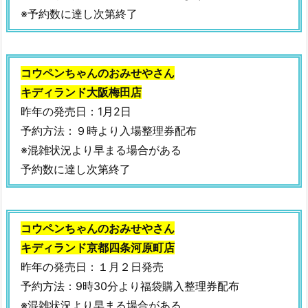
※予約数に達し次第終了
ら
い
お
得
コウペンちゃんのおみせやさん
な
キディランド大阪梅田店
の？？
昨年の発売日：1月2日
5.
予約方法：９時より入場整理券配布
『コ
※混雑状況より早まる場合がある
ウ
予約数に達し次第終了
ペ
ン
福
袋
コウペンちゃんのおみせやさん
2
キディランド京都四条河原町店
0
昨年の発売日：１月２日発売
2
予約方法：9時30分より福袋購入整理券配布
2』：
※混雑状況より早まる場合がある