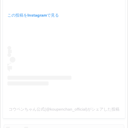
コ
ウ
この投稿をInstagramで見る
ペ
ン
福
袋
の
口
コ
ミ・
レ
ビ
ュ
ー
4.
コウペンちゃん公式(@koupenchan_official)がシェアした投稿
コ
ウ
ペ