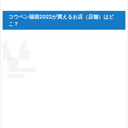
身
3.
コウペン福袋2022が買えるお店（店舗）はど
4.
こ？
コ
ウ
ペ
ン
福
袋
の
特
徴
に
つ
い
て
3.
5.