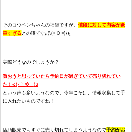
そのコウペンちゃんの福袋ですが、
値段に対して内容が豪
華すぎる
との噂です₍₍(\(◉ Ө ◉)/)₎₎
実際どうなのでしょうか？
買おうと思っていたら予約日が過ぎていて
売り切れてい
た！<(･｀彡 )з
という声も多いようなので、今年こそは、情報収集して手
に入れたいものですね！
店頭販売でもすぐに売り切れてしまうようなので
予約がお