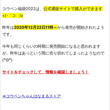
0
コウペン福袋2022は、
公式通販サイトで購入ができます
2
<(･｀⊃ )з
2
の
昨年は
2020年12月22日11時～
から発売が開始されたよう
中
身
です。
ネ
今年も同じくらいの時期に発売開始になると思われます
タ
バ
が、昨年はあっという間に売り切れてしまったようなので
レ！
(꒪່Θ꒪່)
3.
1.
サイトをチェックして、情報を確認しましょう！
【2
0
2
1】
⇒コウペンちゃんはなまるストア
コ
ウ