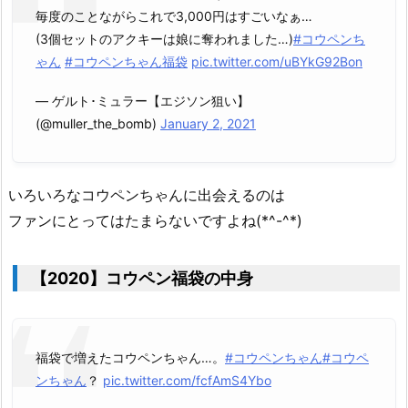
毎度のことながらこれで3,000円はすごいなぁ…
(3個セットのアクキーは娘に奪われました…)
#コウペンち
ゃん
#コウペンちゃん福袋
pic.twitter.com/uBYkG92Bon
— ゲルト･ミュラー【エジソン狙い】
(@muller_the_bomb)
January 2, 2021
いろいろなコウペンちゃんに出会えるのは
ファンにとってはたまらないですよね(*^-^*)
【2020】コウペン福袋の中身
福袋で増えたコウペンちゃん…。
#コウペンちゃん
#コウペ
ンちゃん
？
pic.twitter.com/fcfAmS4Ybo