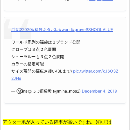
#福袋2020
#福袋ネタバレ
#world
#grove
#SHOOLALUE
ワールド系列の福袋は２ブランド公開
グローブは３点２色展開
シューラルーも３点２色展開
カラーの指定可能
サイズ展開の幅広さ凄い(3Lまで)
pic.twitter.com/kJ6O3Z
2JHe
— Ⓜ︎ina@ほぼ福袋垢 (@mina_mos2)
December 4, 2019
アウター系が入っている確率が高いですね。(◎_◎;)