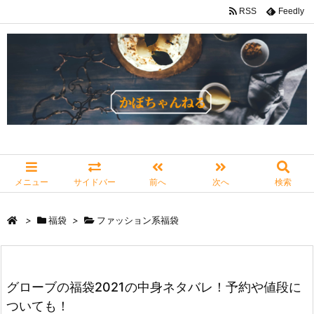
RSS
Feedly
メニュー
サイドバー
前へ
次へ
検索
>
福袋
>
ファッション系福袋
グローブの福袋2021の中身ネタバレ！予約や値段に
ついても！