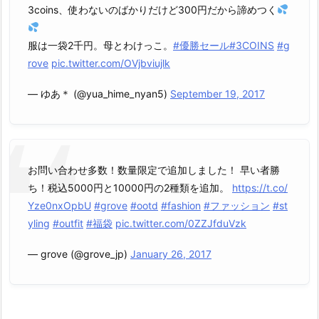
3coins、使わないのばかりだけど300円だから諦めつく
服は一袋2千円。母とわけっこ。
#優勝セール
#3COINS
#g
rove
pic.twitter.com/OVjbviujlk
— ゆあ＊ (@yua_hime_nyan5)
September 19, 2017
お問い合わせ多数！数量限定で追加しました！ 早い者勝
ち！税込5000円と10000円の2種類を追加。
https://t.co/
Yze0nxOpbU
#grove
#ootd
#fashion
#ファッション
#st
yling
#outfit
#福袋
pic.twitter.com/0ZZJfduVzk
— grove (@grove_jp)
January 26, 2017