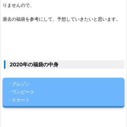
りませんので、
福
袋
過去の福袋を参考にして、予想していきたいと思います。
関
連
記
事
ま
と
め
2020年の福袋の中身
・ブルゾン
・ワンピース
・スカート