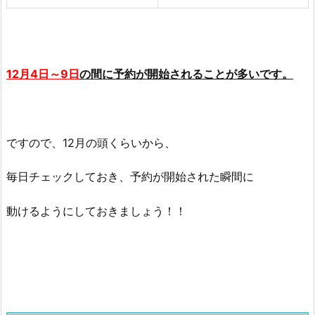
2
1
の
中
12月4日～9日
の間に予約が開始されることが多いです。
身
ネ
タ
バ
ですので、12月の頭くらいから、
レ！
2.
毎日チェックしておき、予約が開始された瞬間に
1.
2
動けるようにしておきましょう！！
0
2
0
年
の
福