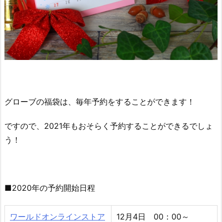
の
予
約
は
で
き
る
の？
グローブの福袋は、毎年予約をすることができます！
2.
グ
ですので、2021年もおそらく予約することができるでしょ
ロ
う！
ー
ブ
の
福
■2020年の予約開始日程
袋
2
ワールドオンラインストア
12月4日 00：00～
0