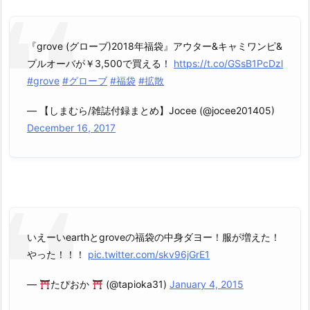
『grove (グローブ)2018年福袋』アウター&キャミワンピ&
プルオーバが￥3,500で買える！
https://t.co/GSsB1PcDzl
#grove
#グローブ
#福袋
#拡散
— 【しまむら/雑誌付録まとめ】Jocee (@jocee201405)
December 16, 2017
いえーいearthとgroveの福袋の中身ダヨー！服が増えた！
やった！！！
pic.twitter.com/skv96jGrE1
—
たぴおか
(@tapioka31)
January 4, 2015