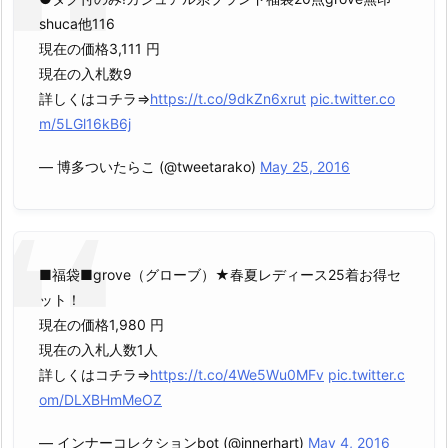
shuca他116
現在の価格3,111 円
現在の入札数9
詳しくはコチラ⇒
https://t.co/9dkZn6xrut
pic.twitter.co
m/5LGl16kB6j
— 博多ついたらこ (@tweetarako)
May 25, 2016
■福袋■grove（グローブ）★春夏レディース25着お得セ
ット！
現在の価格1,980 円
現在の入札人数1人
詳しくはコチラ⇒
https://t.co/4We5Wu0MFv
pic.twitter.c
om/DLXBHmMeOZ
— インナーコレクションbot (@innerhart)
May 4, 2016