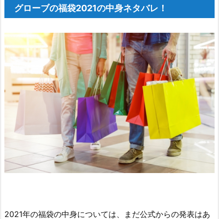
グローブの福袋2021の中身ネタバレ！
4.
『グ
ロ
ー
ブ
の
福
袋
2
0
2
1』
の
ま
と
め
4.
2021年の福袋の中身については、まだ公式からの発表はあ
1.