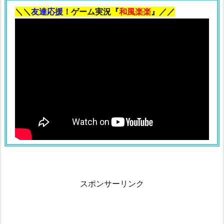
袋
＼＼
友達応援
！ゲーム実況『
和風楽楽
』／／
の
中
身
2.
2.
2
0
1
9
年
の
福
袋
スポンサーリンク
の
中
身
3.