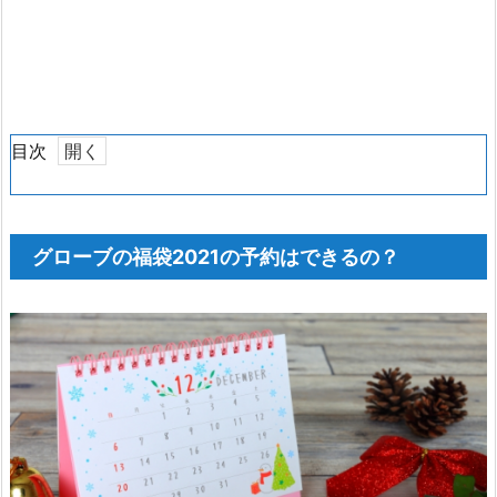
目次
1.
グ
ロ
グローブの福袋2021の予約はできるの？
ー
ブ
の
福
袋
2
0
2
1