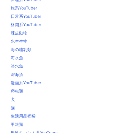
旅系YouTuber
日常系YouTuber
格闘系YouTuber
棘皮動物
水生生物
海の哺乳類
海水魚
淡水魚
深海魚
漫画系YouTuber
爬虫類
犬
猫
生活用品福袋
甲殻類
男性タレント系YouTuber