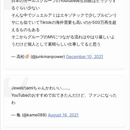
日本のガールズグループのYoutube再生回数はビックリす
氏
るぐらい少ない
情
そんな中でジュエルアミはエキゾチックで少しブルピンリ
報
サにも似ていてTiktokの海外需要も高いのか500万再生超
に
えるものもある
つ
そこからグループのMVにつながる流れはやはり厳しいよ
い
うだけど個人として素晴らしい仕事してると思う
て
も！」
— 高松
(@junkmanpower)
December 10, 2021
の
ま
と
め
Jewelのamiちゃんかわいい……。
4.
YouTubeのおすすめで出てきたんだけど、ファンになった
1.
わ
関
連
— 亀 (@kame088)
August 16, 2021
記
事