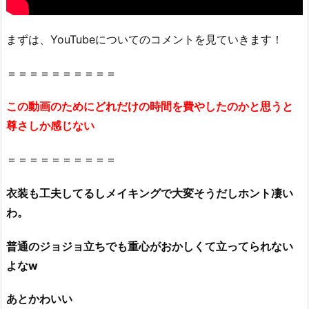
コ
ミ
まずは、YouTubeについてのコメントを見ていきます！
や
評
＝＝＝＝＝＝＝＝＝＝
判
に
この動画のためにどれだけの時間を費やしたのかと思うと
つ
尊さしか感じない
い
て！
＝＝＝＝＝＝＝＝＝＝
2.
ジ
衣装も工夫してるしメイキングで大変そうだしホント凄い
ュ
わ。
エ
ル
普通のジョジョ立ちでも重心がおかしくて立ってられない
ア
よなw
ミ
は
あとかわいい
好