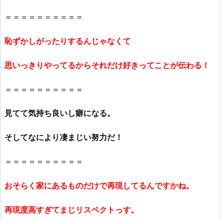
き？
＝＝＝＝＝＝＝＝＝＝
嫌
い？
恥ずかしがったりするんじゃなくて
ど
ん
思いっきりやってるからそれだけ好きってことが伝わる！
な
意
＝＝＝＝＝＝＝＝＝＝
見
が
見てて気持ち良いし癖になる。
あ
る
そしてなにより凄まじい努力だ！
の？
3.
＝＝＝＝＝＝＝＝＝＝
ジ
ュ
おそらく家にあるものだけで再現してるんですかね。
エ
ル
再現度高すぎてまじリスペクトっす。
ア