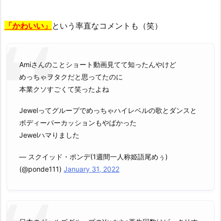
人？
4.
「かわいい」
という率直なコメントも（笑）
「ジ
ュ
エ
Amiさんのことショート動画見てて知ったんやけど
ル
めっちゃヲタクだと思ってたのに
ア
本業クソすごくて笑ったよね
ミ
は
Jewelってグループでめっちゃハイレベルの歌とダンスと
か
ボディーパーカッションもやばかった
わ
Jewelハマりました
い
い？
— スクイッド・ポンデ(1週間一人称姫語尾めぅ)
好
(@ponde111)
January 31, 2022
き
嫌
い？
彼