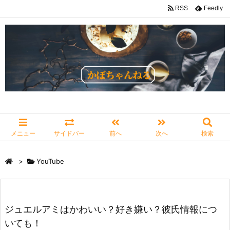
RSS
Feedly
メニュー
サイドバー
前へ
次へ
検索
>
YouTube
ジュエルアミはかわいい？好き嫌い？彼氏情報につ
いても！