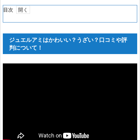
目次
1.
ジ
ュ
ジュエルアミはかわいい？うざい？口コミや評
エ
判について！
ル
ア
ミ
は
か
わ
い
い？
う
ざ
い？
口