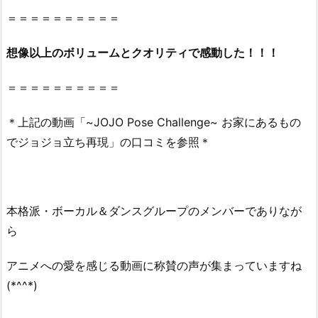
ミ
＝＝＝＝＝＝＝＝＝＝
に
彼
想像以上のボリュームとクオリティで感動した！！！
氏
は
＝＝＝＝＝＝＝＝＝＝
い
る
＊上記の動画「~JOJO Pose Challenge~ お家にあるもの
の？
でジョジョ立ち再現」の口コミを参照＊
好
き
な
タ
本格派・ボーカル＆ダンスグループのメンバーでありなが
イ
ら
プ
は
アニメへの愛を感じる動画に称賛の声が集まっていますね
ど
(*^^*)
ん
な