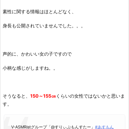
と
め
素性に関する情報はほとんどなく、
あ
の
身長も公開されていませんでした。。。
中
の
人
(前
声的に、かわいい女の子ですので
世)
は
小柄な感じがしますね。。
ま
ど
ろ
み
そうなると、
150～155㎝
くらいの女性ではないかと思いま
も
す。
あ
と
同
V-ASMRistグループ「@すりぃぷもんすたー」
#あすもん