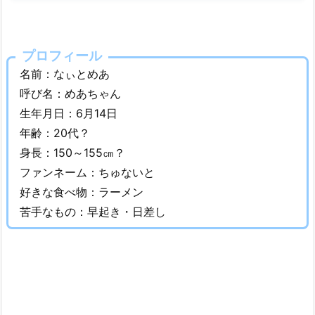
齢・
身
長
プロフィール
な
名前：なぃとめあ
ど
呼び名：めあちゃん
w
生年月日：6月14日
i
年齢：20代？
k
身長：150～155㎝？
i
ファンネーム：ちゅないと
プ
好きな食べ物：ラーメン
ロ
フ
苦手なもの：早起き・日差し
ィ
ー
ル！
2.
な