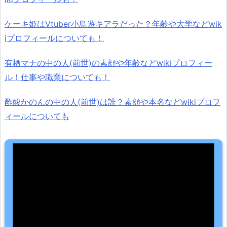
ケーキ姫はVtuber小鳥遊キアラだった？年齢や大学などwik
iプロフィールについても！
有栖マナの中の人(前世)の素顔や年齢などwikiプロフィー
ル！仕事や職業についても！
酢酸かのんの中の人(前世)は誰？素顔や本名などwikiプロフ
ィールについても