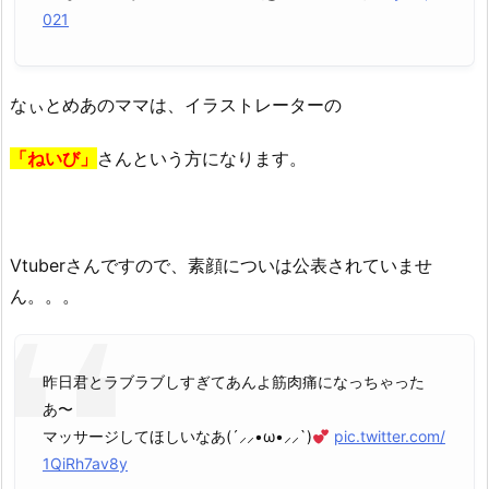
021
なぃとめあのママは、イラストレーターの
「ねいび」
さんという方になります。
Vtuberさんですので、素顔についは公表されていませ
ん。。。
昨日君とラブラブしすぎてあんよ筋肉痛になっちゃった
あ〜
マッサージしてほしいなあ(´⸝⸝•ω•⸝⸝`)
pic.twitter.com/
1QiRh7av8y