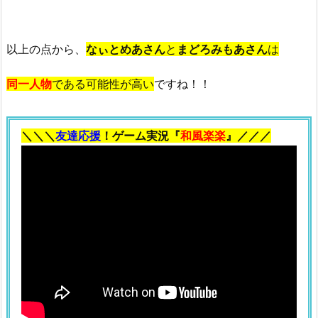
以上の点から、
なぃとめあさん
と
まどろみもあさん
は
同一人物
である可能性が高い
ですね！！
＼＼＼
友達応援
！ゲーム実況『
和風楽楽
』／／／