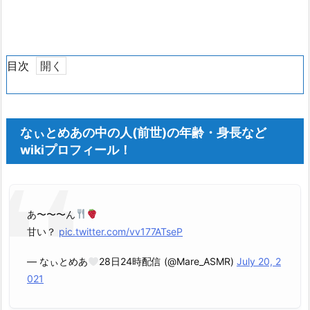
目次
1.
な
ぃ
なぃとめあの中の人(前世)の年齢・身長など
と
wikiプロフィール！
め
あ
の
中
あ〜〜〜ん
の
甘い？
pic.twitter.com/vv177ATseP
人
(前
— なぃとめあ
28日24時配信 (@Mare_ASMR)
July 20, 2
世)
021
の
年