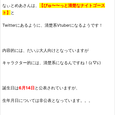
ぃ
なぃとめあさんは、
【ぴゅ〜〜っと清楚なナイトゴース
と
ト】
と
め
あ
Twitterにあるように、清楚系Vtuberになるようです！
の
中
の
人
内容的には、だいぶ大人向けとなっていますが
(前
世)
キャラクター的には、清楚系になるんですね！(≧▽≦)
の
素
顔
と
誕生日は
6月14日
と公表されていますが、
は？
3.
生年月日については非公表となっています。。。
な
ぃ