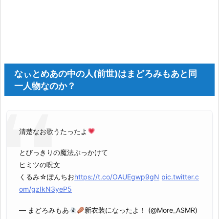
なぃとめあの中の人(前世)はまどろみもあと同
一人物なのか？
清楚なお歌うたったよ
とびっきりの魔法ぶっかけて
ヒミツの呪文
くるみ☆ぽんちお
https://t.co/OAUEgwp9gN
pic.twitter.c
om/gzIkN3yeP5
— まどろみもあ
新衣装になったよ！ (@More_ASMR)