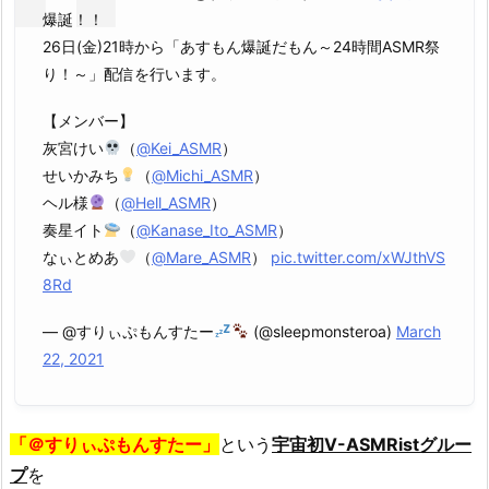
一
爆誕！！
人
26日(金)21時から「あすもん爆誕だもん～24時間ASMR祭
物
り！～」配信を行います。
な
の
【メンバー】
か？
灰宮けい
（
@Kei_ASMR
）
4.
せいかみち
（
@Michi_ASMR
）
ま
ヘル様
（
@Hell_ASMR
）
と
奏星イト
（
@Kanase_Ito_ASMR
）
め
なぃとめあ
（
@Mare_ASMR
）
pic.twitter.com/xWJthVS
4.
8Rd
1.
— @すりぃぷもんすたー
(@sleepmonsteroa)
March
関
22, 2021
連
記
事
「＠すりぃぷもんすたー」
という
宇宙初V-ASMRistグルー
プ
を