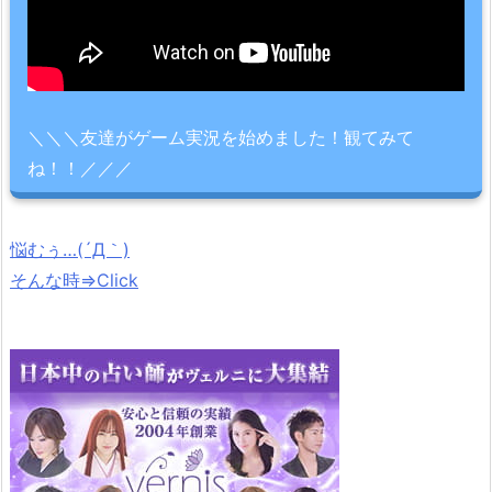
＼＼＼友達がゲーム実況を始めました！観てみて
ね！！／／／
悩むぅ…(´Д｀)
そんな時⇒Click