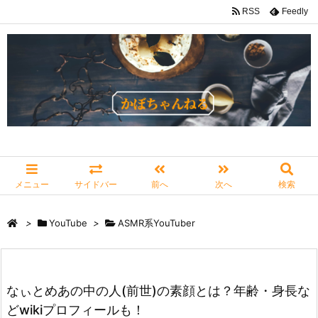
RSS
Feedly
メニュー
サイドバー
前へ
次へ
検索
>
YouTube
>
ASMR系YouTuber
なぃとめあの中の人(前世)の素顔とは？年齢・身長な
どwikiプロフィールも！