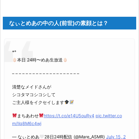
なぃとめあの中の人(前世)の素顔とは？
*°
本日 24時〜めあ生放送
– – – – – – – – – – – – – – – – – – – –
清楚なメイドさんが
シコタマコシコシして
ご主人様をイクセイします
まちあわせ
https://t.co/e14U5ouRy4
pic.twitter.co
m/Ilq8M6c4wj
— なぃとめあ
28日24時配信 (@Mare_ASMR)
July 15, 2