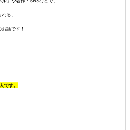
ネル」や著作・SNSなどで、
られる、
のお話です！
1人です。