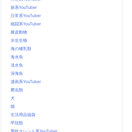
旅系YouTuber
日常系YouTuber
格闘系YouTuber
棘皮動物
水生生物
海の哺乳類
海水魚
淡水魚
深海魚
漫画系YouTuber
爬虫類
犬
猫
生活用品福袋
甲殻類
男性タレント系YouTuber