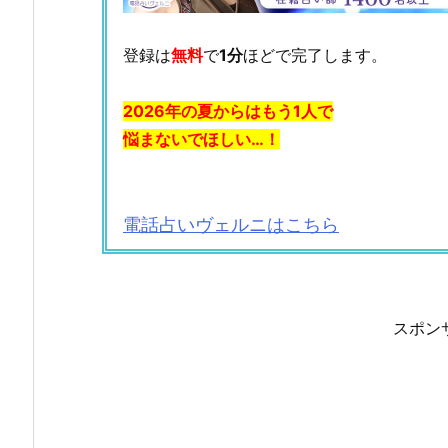
登録は
無料
で
1分
ほどで完了します。
2026年の夏からはもう1人で
悩まないでほしい…！
電話占いヴェルニはこちら
スポン