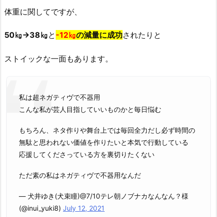
体重に関してですが、
50㎏→38㎏
と
-12㎏
の減量に成功
されたりと
ストイックな一面もあります。
私は超ネガティヴで不器用
こんな私が芸人目指していいものかと毎日悩む
もちろん、ネタ作りや舞台上では毎回全力だし必ず時間の
無駄と思われない価値を作りたいと本気で行動している
応援してくださっている方を裏切りたくない
ただ素の私はネガティヴで不器用なんだ
— 犬井ゆき(犬束瞳)@7/10テレ朝ノブナカなんなん？様
(@inui_yuki8)
July 12, 2021