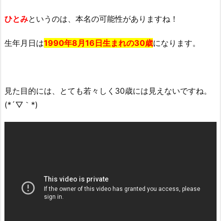
ん
ひとみ
というのは、本名の可能性がありますね！
ち
ょ
生年月日は
1990年8月16日生まれの30歳
になります。
ろ
時
代
(芸
見た目的には、とても若々しく30歳には見えないですね。
人)
(*´▽｀*)
と
は？
4.
ま
と
め
4.
1.
関
連