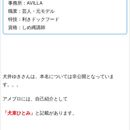
事務所：AVILLA
何
職業：芸人・元モデル
者？
特技：利きドックフード
職
資格：しめ縄講師
業
や
仕
事
に
つ
い
犬井ゆきさんは、本名については非公開となっていま
て
す。。。
3.
犬
アメブロには、自己紹介として
井
ゆ
「犬束ひとみ」
と記載があります。
き
の
わ