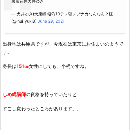
東京在住犬井ゆき
— 犬井ゆき(犬束瞳)@7/10テレ朝ノブナカなんなん？様
(@inui_yuki8)
June 29, 2021
出身地は兵庫県ですが、今現在は東京にお住まいのようで
す。
身長は
151㎝
女性にしても、小柄ですね。
しめ縄講師
の資格を持っていたりと
すこし変わったところがあります。。