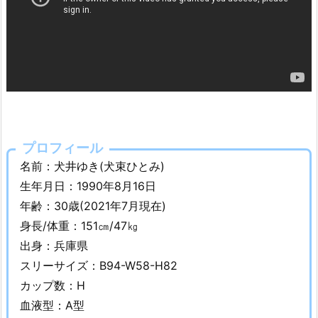
な
ど
w
i
k
i
プ
ロ
プロフィール
フ
名前：犬井ゆき(犬束ひとみ)
ィ
生年月日：1990年8月16日
ー
年齢：30歳(2021年7月現在)
ル
2.
身長/体重：151㎝/47㎏
犬
出身：兵庫県
井
スリーサイズ：B94-W58-H82
ゆ
カップ数：H
き
血液型：A型
は