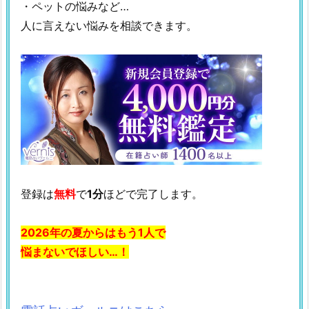
・ペットの悩みなど…
人に言えない悩みを相談できます。
登録は
無料
で
1分
ほどで完了します。
2026年の夏からはもう1人で
悩まないでほしい…！