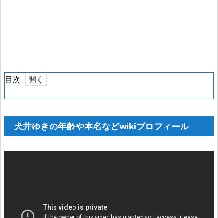
目次
1.
犬
井
犬井ゆきの年齢や本名などwikiプロフィール
ゆ
き
の
年
齢
や
本
名