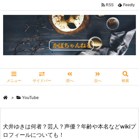
RSS
Feedly
メニュー
サイドバー
前へ
次へ
検索
>
YouTube
犬井ゆきは何者？芸人？声優？年齢や本名などwikiプ
ロフィールについても！