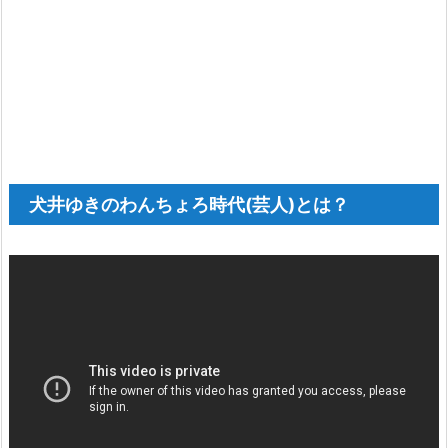
犬井ゆきのわんちょろ時代(芸人)とは？