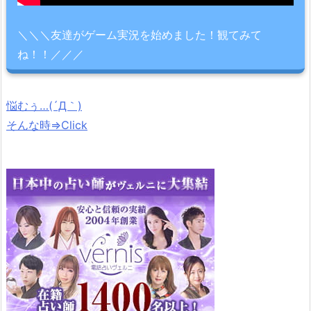
＼＼＼友達がゲーム実況を始めました！観てみて
ね！！／／／
悩むぅ…(´Д｀)
そんな時⇒Click