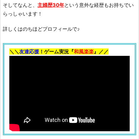
i
そしてなんと、
主婦歴30年
という意外な経歴もお持ちでい
プ
らっしゃいます！
ロ
フ
詳しくはのちほどプロフィールで♪
ィ
ー
ル
＼＼
友達応援
！ゲーム実況『
和風楽楽
』／／
2.
1.
本
名
2.
2.
生
年
月
日
2.