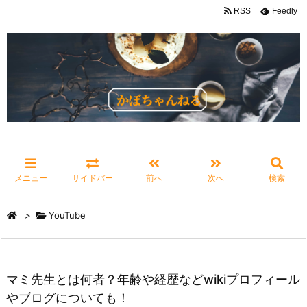
RSS
Feedly
メニュー
サイドバー
前へ
次へ
検索
>
YouTube
マミ先生とは何者？年齢や経歴などwikiプロフィール
やブログについても！