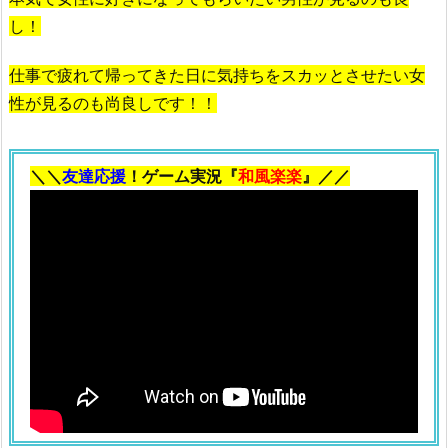
し！
仕事で疲れて帰ってきた日に気持ちをスカッとさせたい女
性が見るのも尚良しです！！
＼＼
友達応援
！ゲーム実況『
和風楽楽
』／／