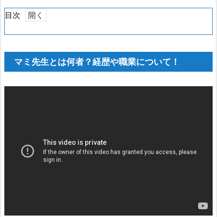
目次
1.
マ
ミ
マミ先生とは何者？経歴や職業について！
先
生
と
は
何
者？
経
歴
や
職
業
に
つ