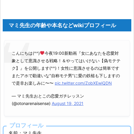
婚
歴、
子
マミ先生の年齢や本名などwikiプロフィール
供
2.
1
0.
こんにちは(^^)
今夜19:00新動画『女にあなたを恋愛対
職
象として意識させる戦略！＆やってはいけない【偽モテテ
業
ク】』を公開します(^^)！女性に意識させるのは簡単です
3.
またアホで勘違いな"自称モテ男"に愛の鉄槌も下しますの
マ
で是非お楽しみに〜〜
pic.twitter.com/ZobXEwiQDN
ミ
先
— マミ先生おとこの恋愛ガチレッスン
生
(@otonarenaisense)
August 19, 2021
に
恋
プロフィール
愛
相
名前：マミ先生