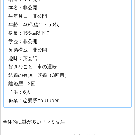
談
本名：非公開
で
生年月日：非公開
き
年齢：40代後半～50代
る
身長：155㎝以下？
の？
学歴：非公開
3.
兄弟構成：非公開
1.
趣味：英会話
T
w
好きなこと：車の運転
i
結婚の有無：既婚（3回目）
t
離婚歴：2回
t
子供：6人
e
職業：恋愛系YouTuber
r
の
D
全体的に謎が多い「マミ先生」
M
3.