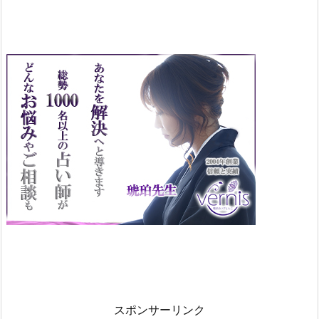
3.
年
齢
2.
4.
身
長
2.
5.
学
歴
2.
6.
兄
弟
構
成
スポンサーリンク
2.