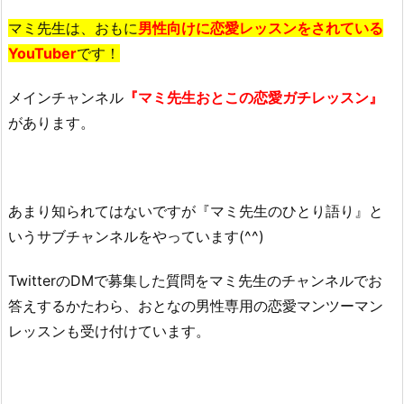
い
マミ先生は、おもに
男性向けに恋愛レッスンをされている
て！
YouTuber
です！
2.
マ
メインチャンネル
『マミ先生おとこの恋愛ガチレッスン』
ミ
先
があります。
生
の
年
あまり知られてはないですが『マミ先生のひとり語り』と
齢
や
いうサブチャンネルをやっています(^^)
本
TwitterのDMで募集した質問をマミ先生のチャンネルでお
名
な
答えするかたわら、おとなの男性専用の恋愛マンツーマン
ど
レッスンも受け付けています。
w
i
k