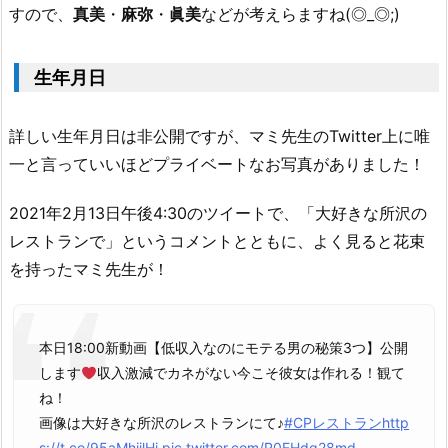
すので、
真美
・
麻弥
・
眞美
などが考えらますね(◎_◎;)
め
4.
1.
生年月日
関
連
詳しい生年月日は非公開ですが、マミ先生のTwitter上に唯
記
一と言っていいほどプライベートなお写真がありました！
事
2021年2月13日午後4:30のツイートで、「大好きな所沢の
レストランで」というコメントとともに、よく見ると花束
を持ったマミ先生が！
本日18:00新動画【低収入なのにモテる男の秘策3つ】公開
します
収入激減でカネがない今こそ彼女は作れる！観て
ね！
画像は大好きな所沢のレストランにて♪
#CPレストラン
http
s://t.co/95aMhiilHj
pic.twitter.com/R0EHdg28md