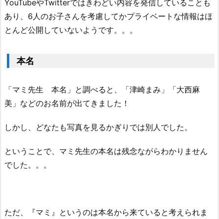
YouTubeやTwitterではきわどい内容を発信していることも
2.
あり、6人のお子さんを考慮してかプライベートな情報はほ
「オ
とんど公開していないようです。。。
ン
ラ
イ
本名
ン
相
「マミ先生 本名」と調べると、「津崎まみ」「大西麻
談
美」などのお名前が出てきました！
ベ
ー
しかし、どなたも写真を見るかぎりでは別人でした。
シ
ッ
ということで、マミ先生の本名は残念ながらわかりません
ク
でした。。。
4
5」
4.
ま
ただ、『マミ』というのは本名から来ていると考えられま
と