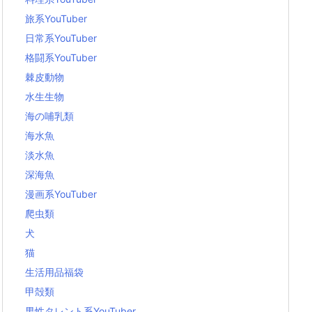
旅系YouTuber
日常系YouTuber
格闘系YouTuber
棘皮動物
水生生物
海の哺乳類
海水魚
淡水魚
深海魚
漫画系YouTuber
爬虫類
犬
猫
生活用品福袋
甲殻類
男性タレント系YouTuber