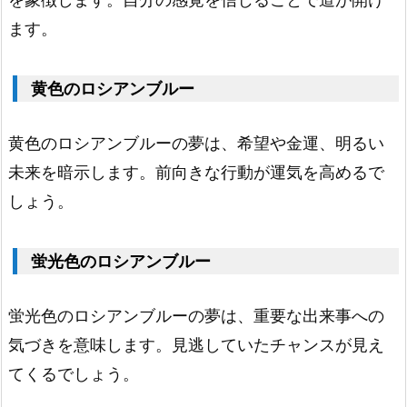
1.
ます。
7.
赤
黄色のロシアンブルー
色
の
黄色のロシアンブルーの夢は、希望や金運、明るい
ロ
未来を暗示します。前向きな行動が運気を高めるで
シ
しょう。
ア
ン
蛍光色のロシアンブルー
ブ
ル
蛍光色のロシアンブルーの夢は、重要な出来事への
ー
気づきを意味します。見逃していたチャンスが見え
1.
てくるでしょう。
8.
青