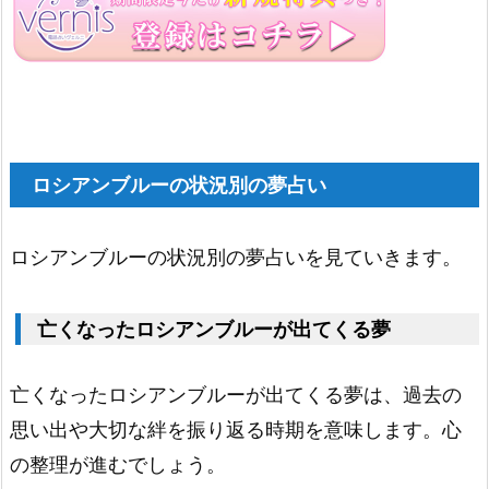
シ
ア
ン
ブ
ル
ロシアンブルーの状況別の夢占い
ー
1.
1
ロシアンブルーの状況別の夢占いを見ていきます。
9.
透
亡くなったロシアンブルーが出てくる夢
明
な
亡くなったロシアンブルーが出てくる夢は、過去の
ロ
思い出や大切な絆を振り返る時期を意味します。心
シ
の整理が進むでしょう。
ア