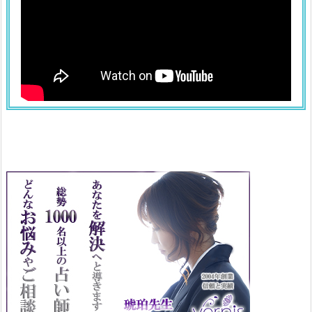
色
の
ロ
シ
ア
ン
ブ
ル
ー
1.
1
2.
紫
色
の