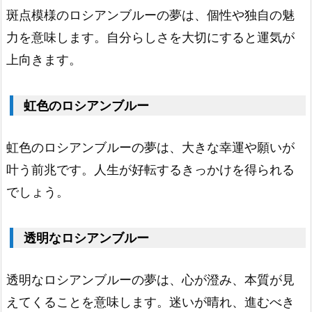
ロ
斑点模様のロシアンブルーの夢は、個性や独自の魅
シ
力を意味します。自分らしさを大切にすると運気が
ア
上向きます。
ン
ブ
虹色のロシアンブルー
ル
ー
虹色のロシアンブルーの夢は、大きな幸運や願いが
1.
叶う前兆です。人生が好転するきっかけを得られる
1
でしょう。
0.
ピ
透明なロシアンブルー
ン
ク
透明なロシアンブルーの夢は、心が澄み、本質が見
色
えてくることを意味します。迷いが晴れ、進むべき
の