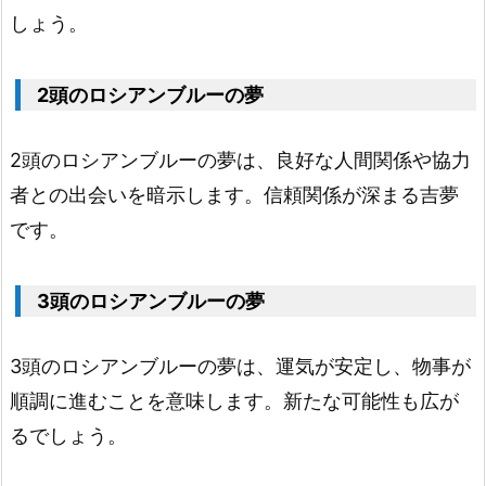
しょう。
ア
ン
2頭のロシアンブルーの夢
ブ
ル
2頭のロシアンブルーの夢は、良好な人間関係や協力
ー
者との出会いを暗示します。信頼関係が深まる吉夢
1.
1
です。
4.
蛍
3頭のロシアンブルーの夢
光
色
3頭のロシアンブルーの夢は、運気が安定し、物事が
の
順調に進むことを意味します。新たな可能性も広が
ロ
るでしょう。
シ