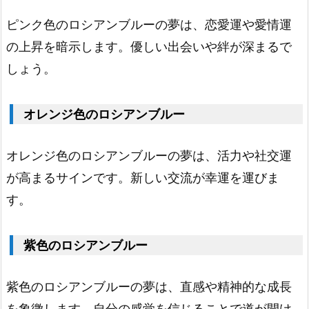
ブ
ピンク色のロシアンブルーの夢は、恋愛運や愛情運
ル
の上昇を暗示します。優しい出会いや絆が深まるで
ー
しょう。
1.
6.
銀
オレンジ色のロシアンブルー
色
の
オレンジ色のロシアンブルーの夢は、活力や社交運
ロ
が高まるサインです。新しい交流が幸運を運びま
シ
す。
ア
ン
紫色のロシアンブルー
ブ
ル
紫色のロシアンブルーの夢は、直感や精神的な成長
ー
を象徴します。自分の感覚を信じることで道が開け