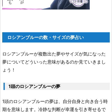
ロ
シ
ア
ン
ブ
ロシアンブルーの数・サイズの夢占い
ル
ー
ロシアンブルーが複数出た夢やサイズが気になった
1.
夢についてどういった意味があるのか見ていきまし
1
ょう！
3.
黄
1頭のロシアンブルーの夢
色
の
1頭のロシアンブルーの夢は、自分自身と向き合う時
ロ
期を意味します。冷静な判断が幸運を引き寄せるで
シ