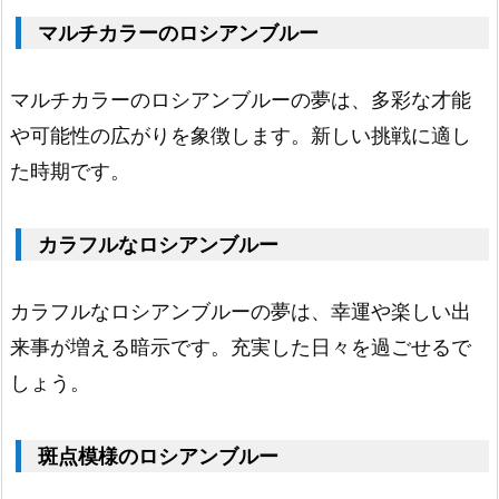
色
マルチカラーのロシアンブルー
の
マルチカラーのロシアンブルーの夢は、多彩な才能
ロ
や可能性の広がりを象徴します。新しい挑戦に適し
シ
た時期です。
ア
ン
カラフルなロシアンブルー
ブ
ル
カラフルなロシアンブルーの夢は、幸運や楽しい出
ー
来事が増える暗示です。充実した日々を過ごせるで
1.
9.
しょう。
緑
色
斑点模様のロシアンブルー
の