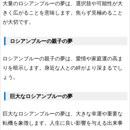
大量のロシアンブルーの夢は、選択肢や可能性が大
ロ
きく広がることを意味します。焦らず見極めること
シ
が大切です。
ア
ン
ロシアンブルーの親子の夢
ブ
ル
ロシアンブルーの親子の夢は、愛情や家庭運の高ま
ー
りを暗示します。身近な人との絆がより深まるでし
1.
1
ょう。
6.
カ
巨大なロシアンブルーの夢
ラ
フ
巨大なロシアンブルーの夢は、大きな幸運や重要な
ル
転機を象徴します。人生に良い影響を与える出来事
な