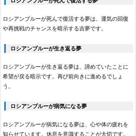
サ
ロシアンブルーが死んで復活する夢
イ
ロシアンブルーが死んで復活する夢は、運気の回復
ズ
や再挑戦のチャンスを暗示する吉夢です。
の
夢
ロシアンブルーが生き返る夢
占
い
ロシアンブルーが生き返る夢は、諦めていたことに
2.
1.
希望が戻る暗示です。再び前向きに進めるでしょ
1
う。
頭
の
ロシアンブルーが病気になる夢
ロ
シ
ロシアンブルーが病気になる夢は、心や体の疲れを
ア
知らせています。休息を意識することが大切です。