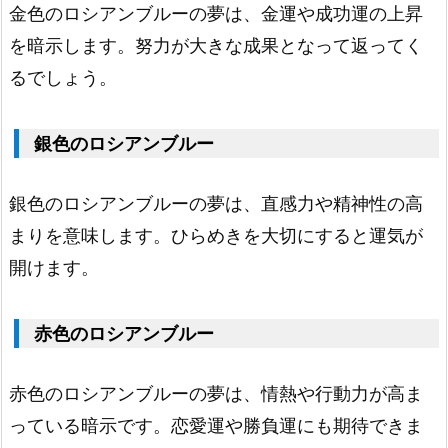
の
金色のロシアンブルーの夢は、金運や成功運の上昇
ロ
を暗示します。努力が大きな成果となって返ってく
シ
るでしょう。
ア
ン
銀色のロシアンブルー
ブ
ル
銀色のロシアンブルーの夢は、直感力や精神性の高
ー
まりを意味します。ひらめきを大切にすると運気が
1.
開けます。
4.
灰
赤色のロシアンブルー
色
の
赤色のロシアンブルーの夢は、情熱や行動力が高ま
ロ
っている暗示です。恋愛運や勝負運にも期待できま
シ