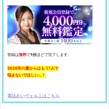
登録は
無料
で
1分
ほどで完了します。
2026年の夏からはもう1人で
悩まないでほしい…！
電話占いヴェルニはこちら