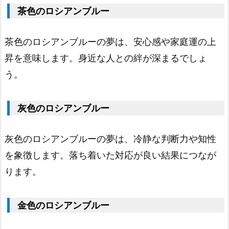
茶色のロシアンブルー
2.
黒
い
茶色のロシアンブルーの夢は、安心感や家庭運の上
ロ
昇を意味します。身近な人との絆が深まるでしょ
シ
う。
ア
ン
灰色のロシアンブルー
ブ
灰色のロシアンブルーの夢は、冷静な判断力や知性
ル
を象徴します。落ち着いた対応が良い結果につなが
ー
1.
ります。
3.
茶
金色のロシアンブルー
色