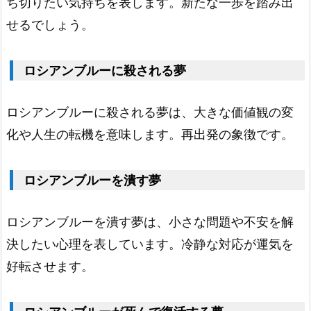
ち切りたい気持ちを表します。新たな一歩を踏み出
ル
せるでしょう。
ー
の
ロシアンブルーに殺される夢
夢
2.
ロ
ロシアンブルーに殺される夢は、大きな価値観の変
シ
化や人生の転機を意味します。再出発の象徴です。
ア
ン
ロシアンブルーを潰す夢
ブ
ロシアンブルーを潰す夢は、小さな問題や不安を解
ル
決したい心理を表しています。冷静な対応が運気を
ー
好転させます。
の
数・