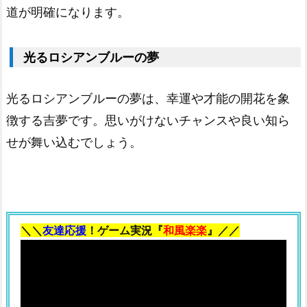
道が明確になります。
ロ
シ
光るロシアンブルーの夢
ア
ン
光るロシアンブルーの夢は、幸運や才能の開花を象
ブ
徴する吉夢です。思いがけないチャンスや良い知ら
ル
せが舞い込むでしょう。
ー
1.
1
1.
オ
＼＼
友達応援
！ゲーム実況『
和風楽楽
』／／
レ
ン
ジ