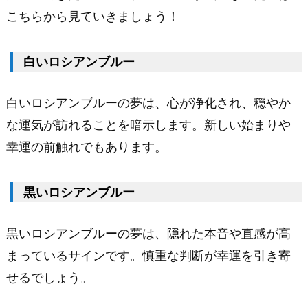
夢
こちらから見ていきましょう！
占
い
白いロシアンブルー
1.
1.
白いロシアンブルーの夢は、心が浄化され、穏やか
白
な運気が訪れることを暗示します。新しい始まりや
い
幸運の前触れでもあります。
ロ
シ
黒いロシアンブルー
ア
ン
黒いロシアンブルーの夢は、隠れた本音や直感が高
ブ
まっているサインです。慎重な判断が幸運を引き寄
ル
せるでしょう。
ー
1.