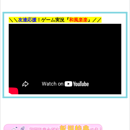
の
ロ
＼＼
友達応援
！ゲーム実況『
和風楽楽
』／／
シ
ア
ン
ブ
ル
ー
1.
1
8.
虹
色
の
ロ