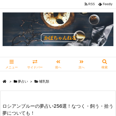
RSS
Feedly
メニュー
サイドバー
前へ
次へ
検索
>
夢占い
>
哺乳類
ロシアンブルーの夢占い256選！なつく・飼う・拾う
夢についても！