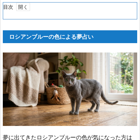
目次
1.
ロ
シ
ロシアンブルーの色による夢占い
ア
ン
ブ
ル
ー
の
色
に
よ
る
夢に出てきたロシアンブルーの色が気になった方は