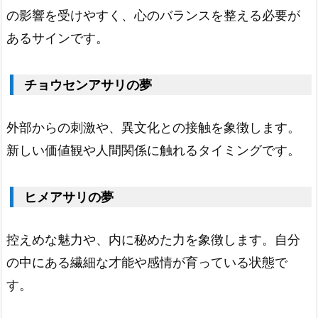
さ
の影響を受けやすく、心のバランスを整える必要が
り
あるサインです。
1.
1
9.
チョウセンアサリの夢
透
明
外部からの刺激や、異文化との接触を象徴します。
な
新しい価値観や人間関係に触れるタイミングです。
あ
さ
ヒメアサリの夢
り
1.
控えめな魅力や、内に秘めた力を象徴します。自分
2
の中にある繊細な才能や感情が育っている状態で
0.
す。
光
る