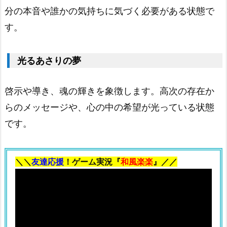
3.
分の本音や誰かの気持ちに気づく必要がある状態で
黄
す。
色
の
光るあさりの夢
あ
さ
啓示や導き、魂の輝きを象徴します。高次の存在か
り
らのメッセージや、心の中の希望が光っている状態
1.
です。
1
4.
蛍
＼＼
友達応援
！ゲーム実況『
和風楽楽
』／／
光
色
の
あ