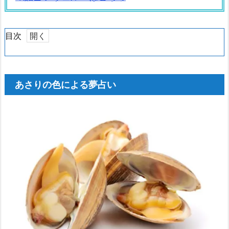
目次
1.
あ
さ
あさりの色による夢占い
り
の
色
に
よ
る
夢
占
い