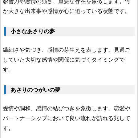
影響力や感情の強さ、重要な存在を象徴します。何
り
か大きな出来事や感情が心に迫っている状態です。
の
数・
小さなあさりの夢
サ
イ
繊細さや気づき、感情の芽生えを表します。見過ご
ズ
していた大切な感情や関係に気づくタイミングで
の
す。
夢
占
あさりのつがいの夢
い
3.
1.
愛情や調和、感情の結びつきを象徴します。恋愛や
1
パートナーシップにおいて良い流れが訪れる兆しで
匹
す。
の