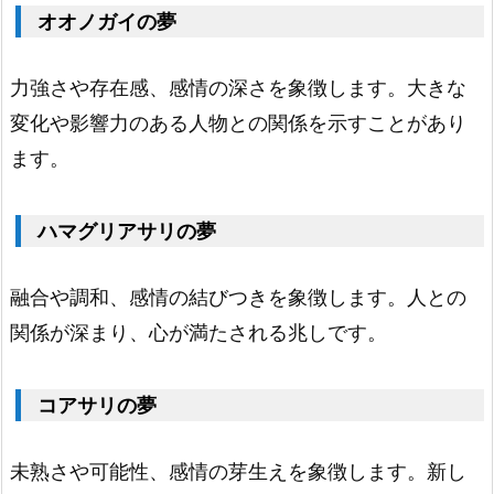
オオノガイの夢
あ
さ
力強さや存在感、感情の深さを象徴します。大きな
り
変化や影響力のある人物との関係を示すことがあり
の
ます。
夢
2.
あ
ハマグリアサリの夢
さ
融合や調和、感情の結びつきを象徴します。人との
り
関係が深まり、心が満たされる兆しです。
の
種
コアサリの夢
類
に
未熟さや可能性、感情の芽生えを象徴します。新し
よ