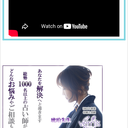
さ
り
1.
1
5.
マ
ル
チ
カ
ラ
ー
の
あ
さ