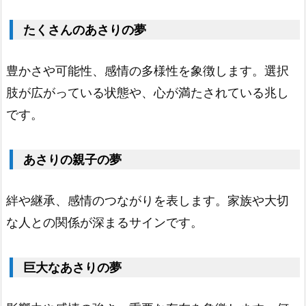
リ
たくさんのあさりの夢
の
夢
豊かさや可能性、感情の多様性を象徴します。選択
2.
肢が広がっている状態や、心が満たされている兆し
7.
です。
コ
ア
あさりの親子の夢
サ
リ
絆や継承、感情のつながりを表します。家族や大切
の
な人との関係が深まるサインです。
夢
3.
あ
巨大なあさりの夢
さ