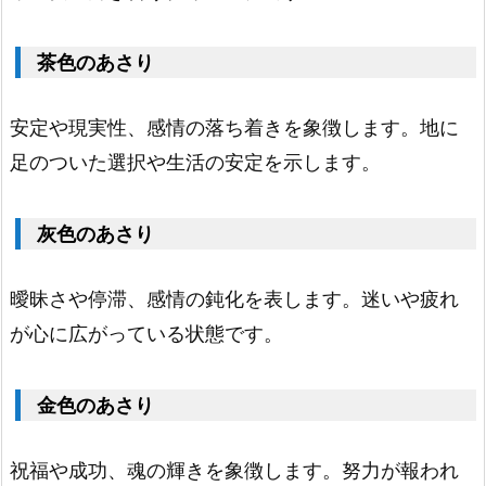
3.
茶
茶色のあさり
色
の
安定や現実性、感情の落ち着きを象徴します。地に
あ
足のついた選択や生活の安定を示します。
さ
り
灰色のあさり
1.
4.
曖昧さや停滞、感情の鈍化を表します。迷いや疲れ
灰
が心に広がっている状態です。
色
の
金色のあさり
あ
さ
祝福や成功、魂の輝きを象徴します。努力が報われ