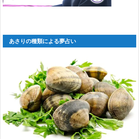
り
1.
1
6.
カ
あさりの種類による夢占い
ラ
フ
ル
な
あ
さ
り
1.
1
7.
斑