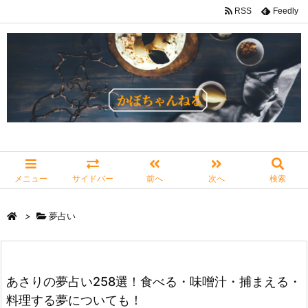
RSS
Feedly
メニュー
サイドバー
前へ
次へ
検索
>
夢占い
あさりの夢占い258選！食べる・味噌汁・捕まえる・
料理する夢についても！