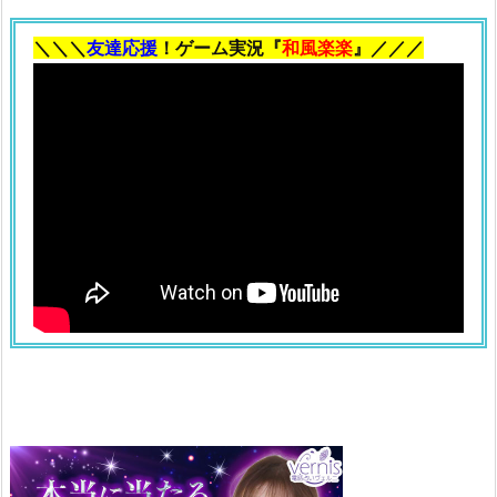
あ
＼＼＼
友達応援
！ゲーム実況『
和風楽楽
』／／／
さ
り
の
夢
3.
2.
2
匹
の
あ
さ
り
の