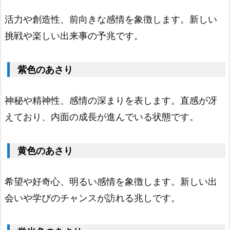
あ
活力や創造性、前向きな感情を象徴します。新しい
さ
挑戦や楽しい出来事の予兆です。
り
1.
9.
紫色のあさり
緑
色
神秘や精神性、感情の深まりを表します。直感が冴
の
えており、内面の成長が進んでいる状態です。
あ
さ
黄色のあさり
り
1.
希望や好奇心、明るい感情を象徴します。新しい出
1
会いや学びのチャンスが訪れる兆しです。
0.
ピ