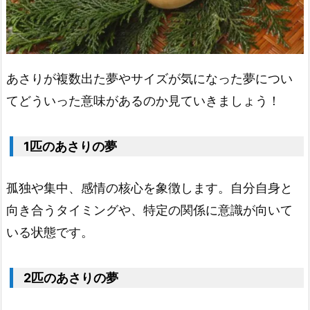
サ
リ
の
夢
あさりが複数出た夢やサイズが気になった夢につい
2.
てどういった意味があるのか見ていきましょう！
4.
ヒ
1匹のあさりの夢
メ
ア
孤独や集中、感情の核心を象徴します。自分自身と
サ
向き合うタイミングや、特定の関係に意識が向いて
リ
いる状態です。
の
夢
2匹のあさりの夢
2.
5.