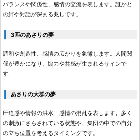
オ
バランスや関係性、感情の交流を表します。誰かと
オ
の絆や対話が深まる兆しです。
ノ
ガ
3匹のあさりの夢
イ
の
調和や創造性、感情の広がりを象徴します。人間関
夢
係が豊かになり、協力や共感が生まれるサインで
2.
す。
6.
ハ
あさりの大群の夢
マ
グ
圧迫感や情報の洪水、感情の混乱を表します。多く
リ
の刺激にさらされている状態や、集団の中での自分
ア
の立ち位置を考えるタイミングです。
サ