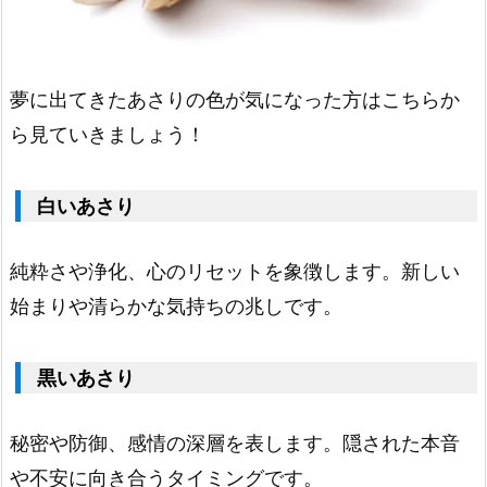
1.
1.
白
夢に出てきたあさりの色が気になった方はこちらか
い
ら見ていきましょう！
あ
さ
白いあさり
り
1.
純粋さや浄化、心のリセットを象徴します。新しい
2.
始まりや清らかな気持ちの兆しです。
黒
い
黒いあさり
あ
さ
秘密や防御、感情の深層を表します。隠された本音
り
や不安に向き合うタイミングです。
1.