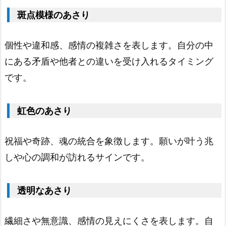
の
斑点模様のあさり
あ
さ
個性や違和感、感情の複雑さを表します。自分の中
り
にある矛盾や他者との違いを受け入れるタイミング
1.
です。
1
2.
虹色のあさり
紫
色
祝福や奇跡、魂の統合を象徴します。願いが叶う兆
の
しや心の調和が訪れるサインです。
あ
さ
透明なあさり
り
1.
繊細さや無意識、感情の見えにくさを表します。自
1