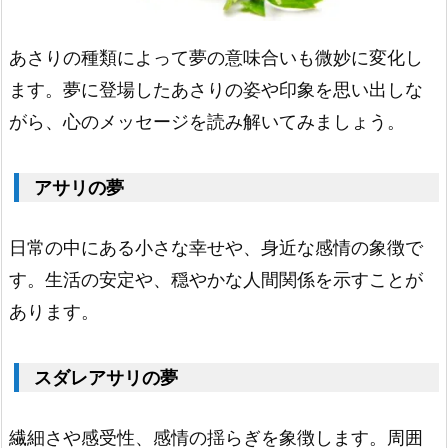
点
模
あさりの種類によって夢の意味合いも微妙に変化し
様
ます。夢に登場したあさりの姿や印象を思い出しな
の
がら、心のメッセージを読み解いてみましょう。
あ
さ
アサリの夢
り
1.
日常の中にある小さな幸せや、身近な感情の象徴で
1
す。生活の安定や、穏やかな人間関係を示すことが
8.
あります。
虹
色
スダレアサリの夢
の
あ
繊細さや感受性、感情の揺らぎを象徴します。周囲