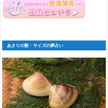
レ
ア
サ
リ
の
夢
あさりの数・サイズの夢占い
2.
3.
チ
ョ
ウ
セ
ン
ア