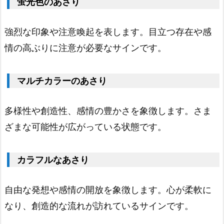
蛍光色のあさり
ン
ク
強烈な印象や注意喚起を表します。目立つ存在や感
色
情の高ぶりに注意が必要なサインです。
の
あ
マルチカラーのあさり
さ
り
多様性や創造性、感情の豊かさを象徴します。さま
1.
ざまな可能性が広がっている状態です。
1
1.
オ
カラフルなあさり
レ
ン
自由な発想や感情の開放を象徴します。心が柔軟に
ジ
なり、創造的な流れが訪れているサインです。
色