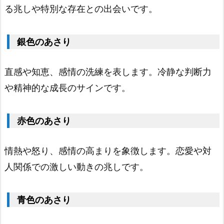
り
る兆しや特別な存在との出会いです。
1.
5.
銀色のあさり
金
色
直感や知恵、感情の洗練を表します。冷静な判断力
の
や精神的な成長のサインです。
あ
さ
赤色のあさり
り
1.
情熱や怒り、感情の高まりを象徴します。恋愛や対
6.
銀
人関係での激しい動きの兆しです。
色
の
青色のあさり
あ