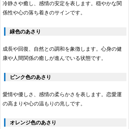
さ
冷静さや癒し、感情の安定を表します。穏やかな関
り
係性や心の落ち着きのサインです。
1.
7.
緑色のあさり
赤
色
成長や回復、自然との調和を象徴します。心身の健
の
康や人間関係の癒しが進んでいる状態です。
あ
さ
ピンク色のあさり
り
1.
愛情や優しさ、感情の柔らかさを表します。恋愛運
8.
の高まりや心の温もりの兆しです。
青
色
オレンジ色のあさり
の