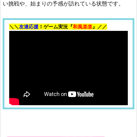
い挑戦や、始まりの予感が訪れている状態です。
る
夢
占
＼＼
友達応援
！ゲーム実況『
和風楽楽
』／／
い
2.
1.
ア
サ
リ
の
夢
2.
2.
ス
ダ