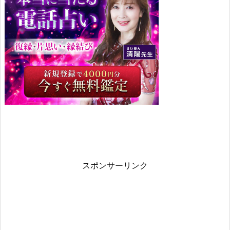
夢
3.
3.
3
匹
の
あ
さ
り
の
夢
スポンサーリンク
3.
4.
あ
さ