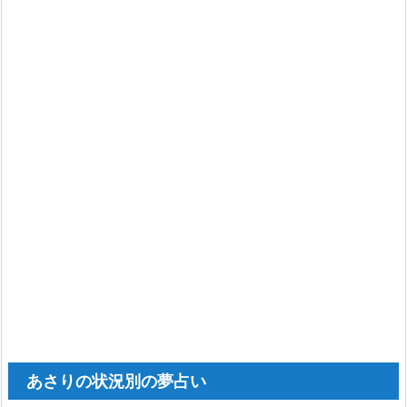
り
の
大
群
の
夢
3.
5.
た
く
さ
ん
の
あ
あさりの状況別の夢占い