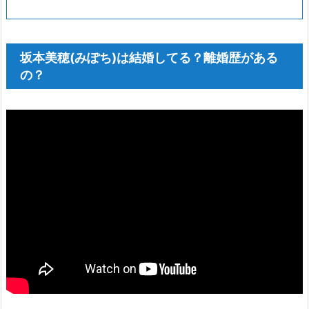
1.
坂
本
坂本美穂(みぽち)は結婚してる？離婚歴がある
美
の？
穂
(み
ぽ
ち)
は
結
婚
し
て
る？
離
婚
歴
が