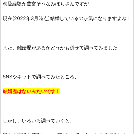
恋愛経験が豊富そうなみぽちさんですが、
あ
る
現在(2022年3月時点)結婚しているのか気になりますよね！
の？
2.
坂
本
また、離婚歴があるかどうかも併せて調べてみました！
美
穂
(み
ぽ
SNSやネットで調べてみたところ、
ち)
の
結婚歴はないみたいです！
昔
は
ヤ
ン
しかし、いろいろ調べていくと、
キ
ー