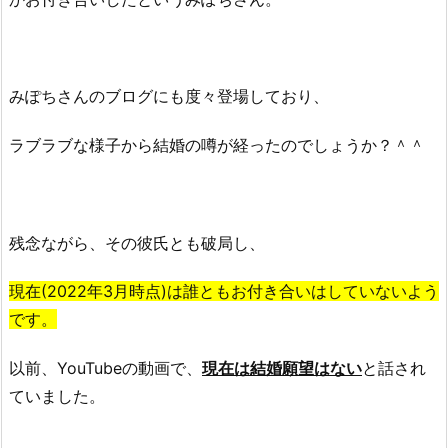
2.
テ
レ
みぽちさんのブログにも度々登場しており、
ビ
出
ラブラブな様子から結婚の噂が経ったのでしょうか？＾＾
演
3.
3.
C
残念ながら、その彼氏とも破局し、
M
3.
現在(2022年3月時点)は誰ともお付き合いはしていないよう
4.
です。
C
w
以前、YouTubeの動画で、
現在は結婚願望はない
と話され
p
ていました。
デ
ザ