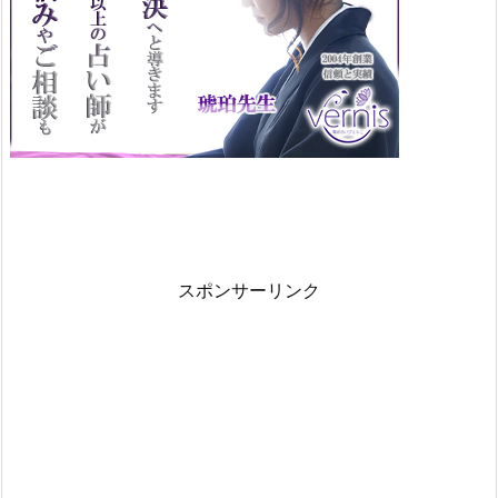
本
美
穂
(み
ぽ
ち)
に
つ
い
て
の
スポンサーリンク
ま
と
め
4.
1.
関
連