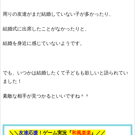
イ
ナ
周りの友達がまだ結婚していない子が多かったり、
ー
3.
結婚式に出席したことがなかったりと、
5.
Y
結婚を身近に感じていないようです。
o
u
T
u
でも、いつかは結婚したくて子どもも欲しいと語られてい
b
ました！
e
3.
素敵な相手が見つかるといいですね＾＾
6.
Y
o
u
T
＼＼
友達応援
！ゲーム実況『
和風楽楽
』／／