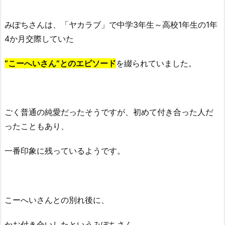
活
動
みぽちさんは、「ヤカラブ」で中学3年生～高校1年生の1年
に
4か月交際していた
つ
い
“こーへいさん”とのエピソード
を綴られていました。
て！
3.
1.
フ
ごく普通の純愛だったそうですが、初めて付き合った人だ
ァ
ったこともあり、
ッ
シ
一番印象に残っているようです。
ョ
ン
モ
こーへいさんとの別れ後に、
デ
ル
かお付き合いしたというみぽちさん。
3.