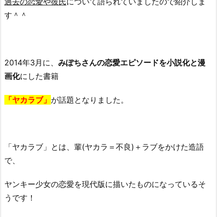
過去の恋愛や彼氏
について語られていましたので紹介しま
だ
す＾＾
っ
た？
2.
1.
2014年3月に、
みぽちさんの恋愛エピソードを小説化と漫
み
画化
にした書籍
ぽ
ち
「ヤカラブ」
が話題となりました。
さ
ん
の
好
「ヤカラブ」とは、輩(ヤカラ＝不良)＋ラブをかけた造語
き
で、
な
男
ヤンキー少女の恋愛を現代版に描いたものになっているそ
性
うです！
の
タ