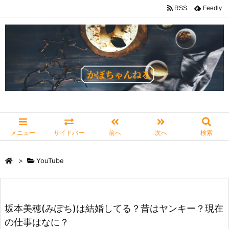
RSS
Feedly
メニュー
サイドバー
前へ
次へ
検索
>
YouTube
坂本美穂(みぽち)は結婚してる？昔はヤンキー？現在
の仕事はなに？