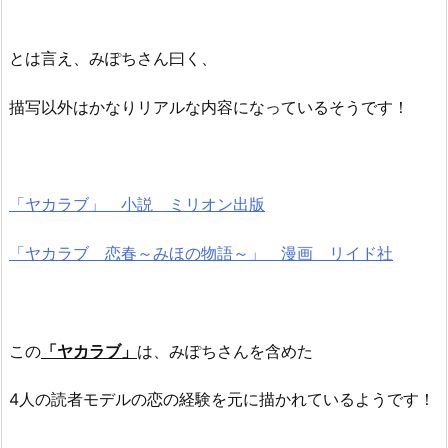
イ
プ
とは言え、みぽちさん曰く、
は？
3.
描写以外はかなりリアルな内容になっているそうです！
坂
本
美
穂
「ヤカラブ」 小説 ミリオン出版
(み
ぽ
「ヤカラブ 恋春～みほの物語～」 漫画 リイド社
ち)
の
現
在
この
「ヤカラブ」
は、みぽちさんを含めた
の
仕
4人の読者モデルの恋の経験を元に描かれているようです！
事
や