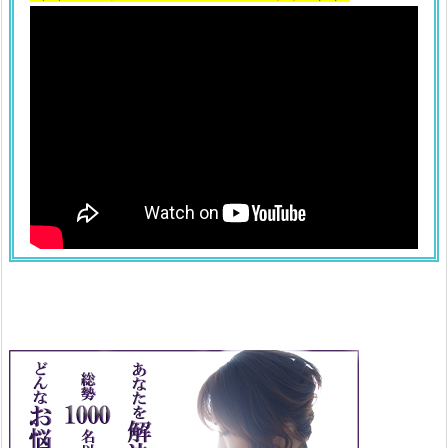
u
b
e
「み
ぽ
ち」
に
つ
い
て
の
視
聴
者
の
声
4.
坂