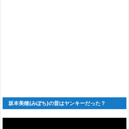
記
事
坂本美穂(みぽち)の昔はヤンキーだった？