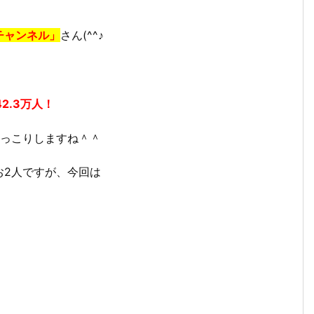
チャンネル」
さん(^^♪
42.3万人！
ほっこりしますね＾＾
お2人ですが、今回は
。