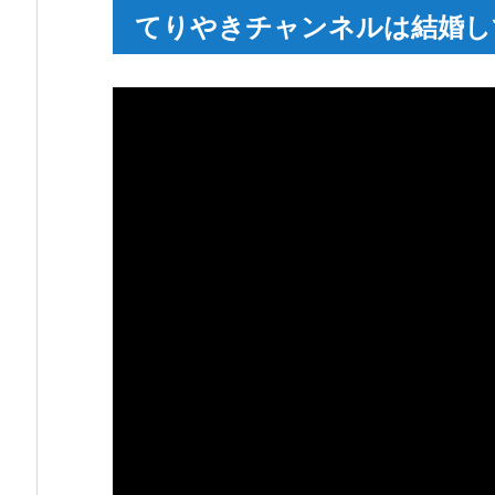
り
てりやきチャンネルは結婚し
や
き
チ
ャ
ン
ネ
ル
は
結
婚
し
て
い
る
の？
1.
1.