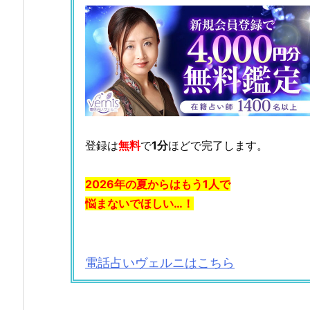
登録は
無料
で
1分
ほどで完了します。
2026年の夏からはもう1人で
悩まないでほしい…！
電話占いヴェルニはこちら