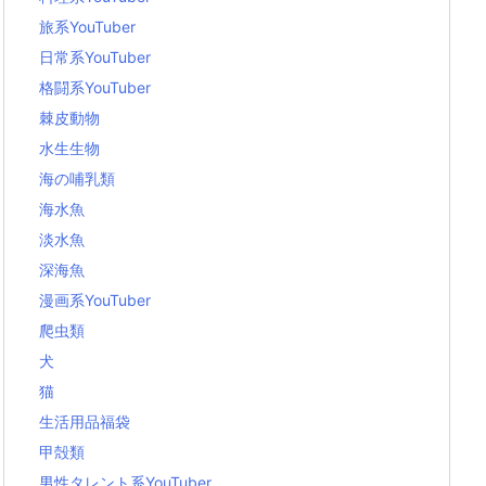
旅系YouTuber
日常系YouTuber
格闘系YouTuber
棘皮動物
水生生物
海の哺乳類
海水魚
淡水魚
深海魚
漫画系YouTuber
爬虫類
犬
猫
生活用品福袋
甲殻類
男性タレント系YouTuber