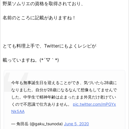
ッ
野菜ソムリエの資格を取得されており、
プ
ル
名前のところに記載がありますね！
の
出
会
い
とても料理上手で、Twitterにもよくレシピが
や
馴
載っていますね。(*´▽｀*)
れ
初
め
今年も無事誕生日を迎えることができ、気づいたら28歳に
は
なりました。自分が28歳になるなんて想像もしてませんで
な
した。中学生で精神年齢は止まったまま外見だけ老けてい
に？
くので不思議で仕方ありません。
pic.twitter.com/mPGYx
4.
Nk5AA
ま
と
— 角田岳 (@gaku_tsunoda)
June 5, 2020