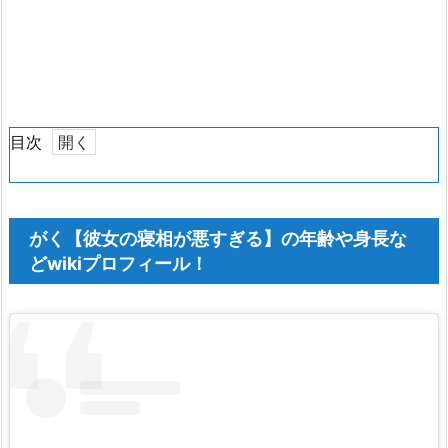
目次
1.
が
く
がく【彼女の寝相が悪すぎる】の年齢や身長な
【彼
どwikiプロフィール！
女
の
寝
相
が
悪
す
ぎ