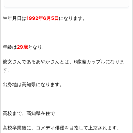
め
4.
1.
生年月日は
1992年6月5日
になります。
関
連
記
事
年齢は
29歳
となり、
彼女さんであるあやかさんとは、6歳差カップルになりま
す。
出身地は高知県になります。
高校まで、高知県在住で
高校卒業後に、コメディ俳優を目指して上京されます。