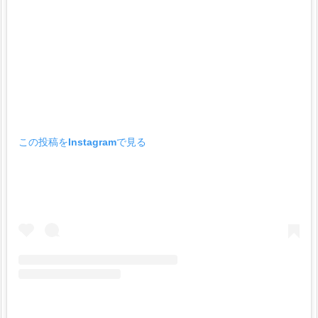
る】
の
年
齢
や
身
長
な
この投稿をInstagramで見る
ど
w
i
k
i
プ
ロ
フ
ィ
ー