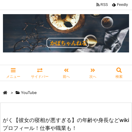
RSS
Feedly
メニュー
サイドバー
前へ
次へ
検索
>
YouTube
がく【彼女の寝相が悪すぎる】の年齢や身長などwiki
プロフィール！仕事や職業も！