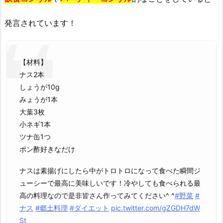
発言されています！
【材料】
ナス2本
しょうが10g
みょうが1本
大葉3枚
小ネギ1本
ツナ缶1つ
ポン酢好きなだけ
ナスは素揚げにしたら中がトロトロになって食べた瞬間ジ
ューシーで最高に美味しいです！冷やしても食べられる最
高の料理なので是非皆さん作ってみてください^ ^
#野菜
#
ナス
#郷土料理
#ダイエット
pic.twitter.com/gZGDH7dW
St