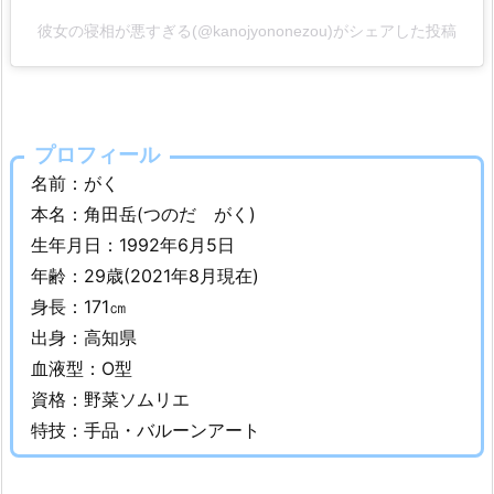
ル！
彼女の寝相が悪すぎる(@kanojyononezou)がシェアした投稿
2.
が
く
【彼
プロフィール
女
名前：がく
の
本名：角田岳(つのだ がく)
寝
生年月日：1992年6月5日
相
が
年齢：29歳(2021年8月現在)
悪
身長：171㎝
す
出身：高知県
ぎ
血液型：O型
る】
資格：野菜ソムリエ
の
特技：手品・バルーンアート
仕
事
や