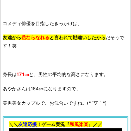
コメディ俳優を目指したきっかけは、
友達から
岳ならなれる
と言われて勘違いしたから
だそうで
す！笑
身長は
171㎝
と、男性の平均的な高さになります。
あやかさんは164㎝になりますので、
美男美女カップルで、お似合いですね。(*´▽｀*)
＼＼
友達応援
！ゲーム実況『
和風楽楽
』／／