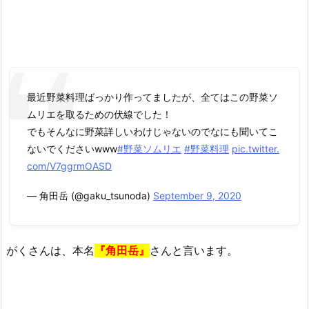
職
業
は
な
に？
最近野菜料理ばっかり作ってましたが、全てはこの野菜ソ
3.
ムリエを取るための伏線でした！
彼
でもそんなに野菜詳しいわけじゃないのでなにも聞いてこ
女
ないでくださいwww
#野菜ソムリエ
#野菜料理
pic.twitter.
の
com/V7ggrmOASD
寝
相
— 角田岳 (@gaku_tsunoda)
September 9, 2020
が
悪
す
がくさんは、本名
『角田岳』
さんと言います。
ぎ
る
ガ