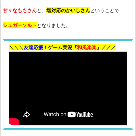
甘々なももさん
と、
塩対応のかいしさん
ということで
シュガーソルト
となりました。
＼＼＼
友達応援
！ゲーム実況『
和風楽楽
』／／／