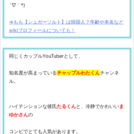
´▽｀*)
⇒もも【シュガーソルト】は韓国人？年齢や本名など
wikiプロフィールについても！
同じくカップルYouTuberとして、
知名度が高まっている
チャップルわたくん
チャンネ
ル。
ハイテンションな彼氏
たるくん
と、冷静でかわいい
ま
ゆかさん
の
コンビでとても人気があります。