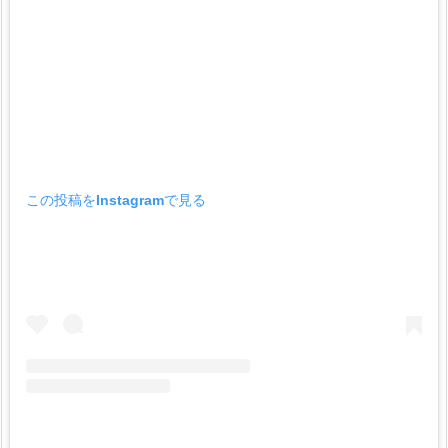
身
長
や
年
齢
な
ど
w
この投稿をInstagramで見る
i
k
i
プ
ロ
フ
ィ
ー
ル
2.