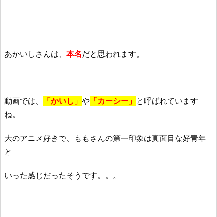
に？
3.
シ
ュ
あかいしさんは、
本名
だと思われます。
ガ
ー
ソ
ル
動画では、
「かいし」
や
「カーシー」
と呼ばれています
ト
ね。
｜
か
大のアニメ好きで、ももさんの第一印象は真面目な好青年
い
と
し
と
いった感じだったそうです。。。
も
も
の