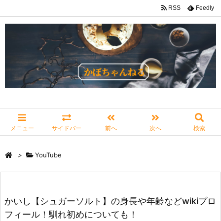
RSS
Feedly
メニュー
サイドバー
前へ
次へ
検索
>
YouTube
かいし【シュガーソルト】の身長や年齢などwikiプロ
フィール！馴れ初めについても！