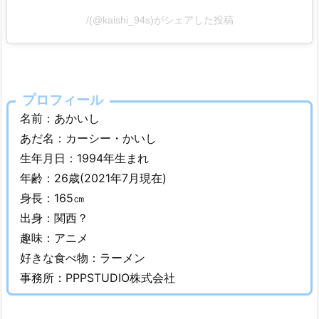
か
/(@kaishi_94s)がシェアした投稿
い
し
【シ
ュ
プロフィール
ガ
名前：あかいし
ー
あだ名：カーシー・かいし
ソ
生年月日：1994年生まれ
ル
ト】
年齢：26歳(2021年7月現在)
の
身長：165㎝
仕
出身：関西？
事
趣味：アニメ
や
好きな食べ物：ラーメン
職
事務所：PPPSTUDIO株式会社
業
は
な