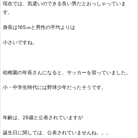
出
現在では、気遣いのできる良い男だとおっしゃっていま
会
す。
い
や
身長は165㎝と男性の平均よりは
馴
れ
小さいですね。
初
め
と
は？
幼稚園の年長さんになると、サッカーを習っていました。
4.
ま
小・中学生時代には野球少年だったそうです。
と
め
4.
1.
年齢は、26歳と公表されていますが
関
連
誕生日に関しては、公表されていませんね。。。