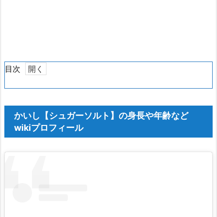
目次
1.
か
い
かいし【シュガーソルト】の身長や年齢など
し
wikiプロフィール
【シ
ュ
ガ
ー
ソ
ル
ト】
の