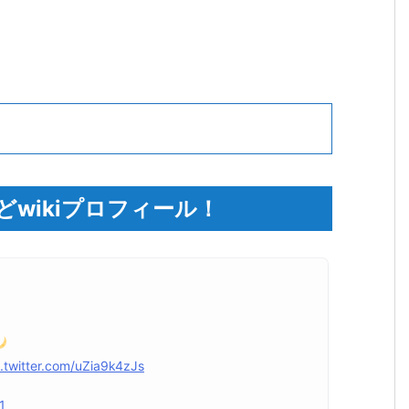
wikiプロフィール！
c.twitter.com/uZia9k4zJs
1