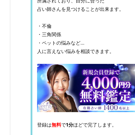
所属されており、自分に合った
占い師さんを見つけることが出来ます。
・不倫
・三角関係
・ペットの悩みなど…
人に言えない悩みを相談できます。
登録は
無料
で
1分
ほどで完了します。