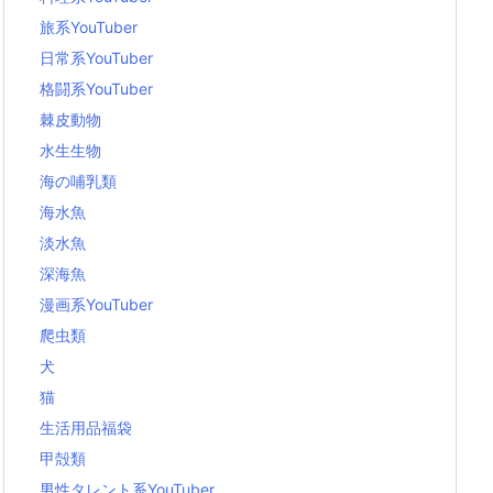
旅系YouTuber
日常系YouTuber
格闘系YouTuber
棘皮動物
水生生物
海の哺乳類
海水魚
淡水魚
深海魚
漫画系YouTuber
爬虫類
犬
猫
生活用品福袋
甲殻類
男性タレント系YouTuber