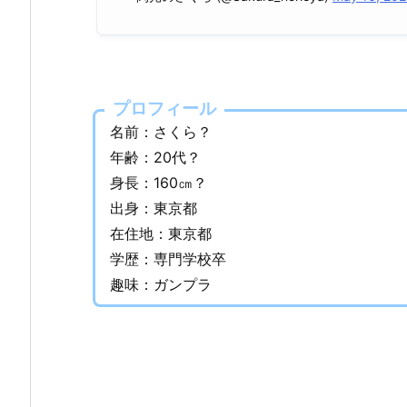
名
な
ど
w
i
プロフィール
k
名前：さくら？
i
年齢：20代？
プ
身長：160㎝？
ロ
出身：東京都
フ
在住地：東京都
ィ
ー
学歴：専門学校卒
ル！
趣味：ガンプラ
2.
ナ
ー
ス
さ