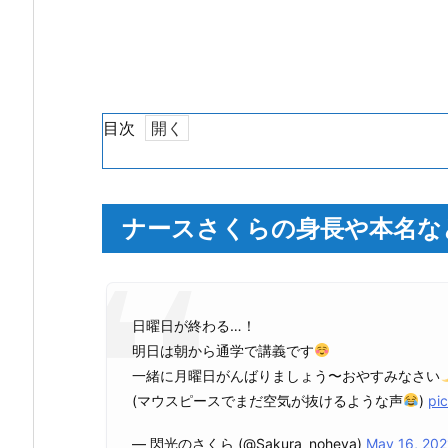
目次
1.
ナ
ー
ナースさくらの身長や本名など
ス
さ
く
ら
日曜日が終わる…！
の
明日は朝から通学で講義です
身
一緒に月曜日がんばりましょう〜おやすみなさい
長
(マウスピースでまだ空気が抜けるような声
)
pi
や
本
— 閃光のさくら (@Sakura_noheya)
May 16, 202