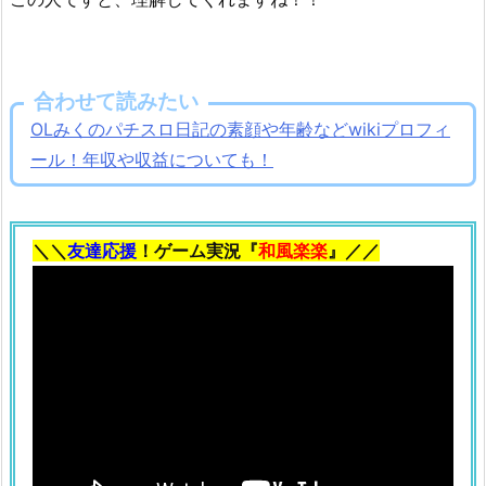
合わせて読みたい
OLみくのパチスロ日記の素顔や年齢などwikiプロフィ
ール！年収や収益についても！
＼＼
友達応援
！ゲーム実況『
和風楽楽
』／／