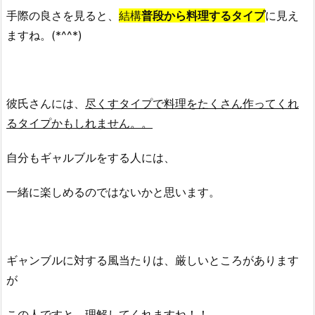
手際の良さを見ると、
結構
普段から料理するタイプ
に見え
は？
ますね。(*^^*)
5.
ま
と
め
彼氏さんには、
尽くすタイプで料理をたくさん作ってくれ
5.
るタイプかもしれません。。
1.
関
自分もギャルブルをする人には、
連
記
一緒に楽しめるのではないかと思います。
事
ギャンブルに対する風当たりは、厳しいところがあります
が
この人ですと、理解してくれますね！！