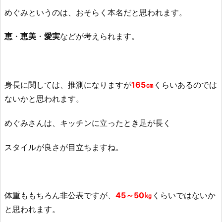
め
めぐみというのは、おそらく本名だと思われます。
ぐ
み
恵
・
恵美
・
愛実
などが考えられます。
の
ほ
の
ぼ
身長に関しては、推測になりますが
165㎝
くらいあるのでは
の
ないかと思われます。
パ
チ
めぐみさんは、キッチンに立ったとき足が長く
ン
コ
スタイルが良さが目立ちますね。
道
の
素
顔
体重ももちろん非公表ですが、
45～50㎏
くらいではないか
の
と思われます。
顔