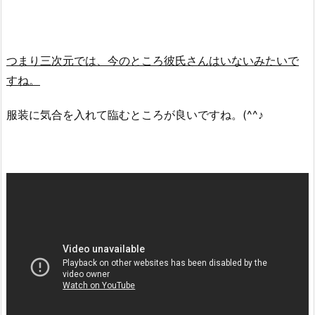
コ
道
の
つまり三次元では、今のところ彼氏さんはいないみたいで
仕
すね。
事
や
服装に気合を入れて臨むところが良いですね。(^^♪
会
社
は
ど
こ
な
の？
4.
め
ぐ
み
の