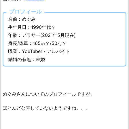
身
プロフィール
長
や
名前：めぐみ
年
生年月日：1990年代？
齢
年齢：アラサー(2021年5月現在)
な
身長/体重：165㎝？/50㎏？
ど
職業：YouTuber・アルバイト
w
結婚の有無：未婚
i
k
i
プ
ロ
めぐみさんについてのプロフィールですが、
フ
ィ
ほとんど公表していないようですね。。。
ー
ル！
2.