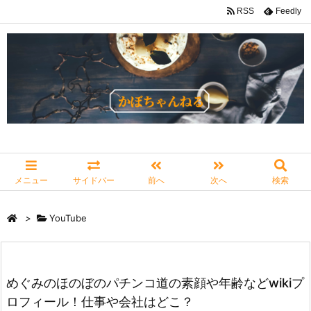
RSS
Feedly
メニュー
サイドバー
前へ
次へ
検索
>
YouTube
めぐみのほのぼのパチンコ道の素顔や年齢などwikiプ
ロフィール！仕事や会社はどこ？