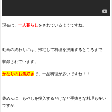
ほ
の
ぼ
の
現在は、
一人暮らし
をされているようですね。
パ
チ
ン
動画の終わりには、帰宅して料理を披露するところまで
コ
道
収録されています。
の
勝
かなりのお酒好き
で、一品料理が多いですね！！
ち
負
け
の
袋めんに、もやしを投入するだけなど手抜きな料理も多い
金
ですが、
額
と