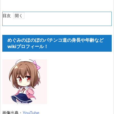
目次
1.
め
ぐ
めぐみのほのぼのパチンコ道の身長や年齢など
み
wikiプロフィール！
の
ほ
の
ぼ
の
パ
チ
ン
コ
道
の
画像出典：
YouTube