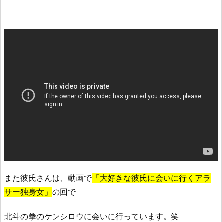
出
し
は
し
て
る？
3.
め
ぐ
み
の
ほ
の
ぼ
また彼氏さんは、動画で
「大好きな彼氏に会いに行くアラ
の
サー独身女」
の回で
パ
チ
北斗の拳のケンシロウに会いに行っています。笑
ン