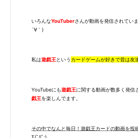
いろんな
YouTuber
さんが動画を発信されてい
´∀｀)
私は
遊戯王
という
カードゲームが好きで昔は友
YouTubeにも
遊戯王
に関する動画が数多く発信
戯王
を楽しんでます。
その中でなんと毎日！遊戯王カードの動画を投
Σ(ﾟﾛﾟ;)