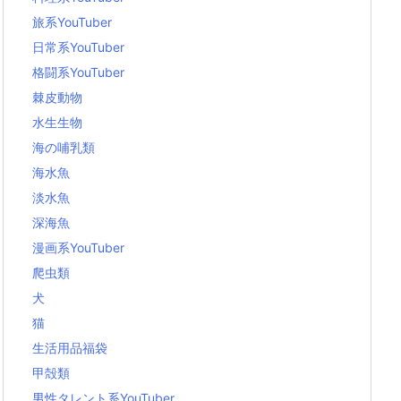
旅系YouTuber
日常系YouTuber
格闘系YouTuber
棘皮動物
水生生物
海の哺乳類
海水魚
淡水魚
深海魚
漫画系YouTuber
爬虫類
犬
猫
生活用品福袋
甲殻類
男性タレント系YouTuber