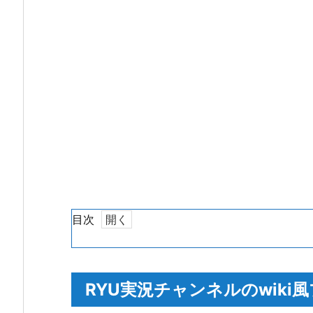
目次
1.
R
Y
RYU実況チャンネルのwiki
U
実